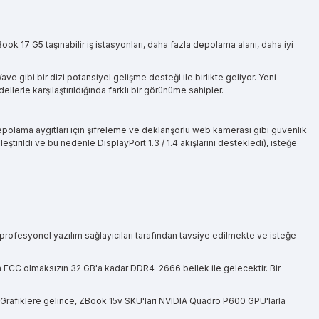
Book 17 G5 taşınabilir iş istasyonları, daha fazla depolama alanı, daha iyi
e gibi bir dizi potansiyel gelişme desteği ile birlikte geliyor. Yeni
lerle karşılaştırıldığında farklı bir görünüme sahipler.
 depolama aygıtları için şifreleme ve deklanşörlü web kamerası gibi güvenlik
ştirildi ve bu nedenle DisplayPort 1.3 / 1.4 akışlarını destekledi), isteğe
, profesyonel yazılım sağlayıcıları tarafından tavsiye edilmekte ve isteğe
eya ECC olmaksızın 32 GB'a kadar DDR4-2666 bellek ile gelecektir. Bir
r. Grafiklere gelince, ZBook 15v SKU'ları NVIDIA Quadro P600 GPU'larla