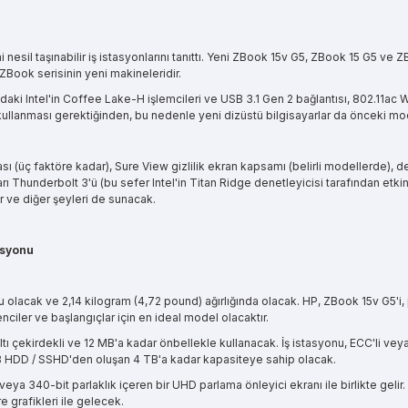
 nesil taşınabilir iş istasyonlarını tanıttı. Yeni ZBook 15v G5, ZBook 15 G5 ve Z
ZBook serisinin yeni makineleridir.
aki Intel'in Coffee Lake-H işlemcileri ve USB 3.1 Gen 2 bağlantısı, 802.11ac Wav
kullanması gerektiğinden, bu nedenle yeni dizüstü bilgisayarlar da önceki model
ası (üç faktöre kadar), Sure View gizlilik ekran kapsamı (belirli modellerde),
 Thunderbolt 3'ü (bu sefer Intel'in Titan Ridge denetleyicisi tarafından etkinle
ler ve diğer şeyleri de sunacak.
asyonu
onu olacak ve 2,14 kilogram (4,72 pound) ağırlığında olacak. HP, ZBook 15v G5'i
nciler ve başlangıçlar için en ideal model olacaktır.
altı çekirdekli ve 12 MB'a kadar önbellekle kullanacak. İş istasyonu, ECC'li v
TB HDD / SSHD'den oluşan 4 TB'a kadar kapasiteye sahip olacak.
eya 340-bit parlaklık içeren bir UHD parlama önleyici ekranı ile birlikte geli
 grafikleri ile gelecek.