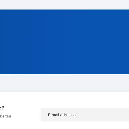
t Gencer
ok alakali, temsilcileri ise cok nazik ve ilgili
a Koç
z?
ığım t600 ekran kartımda bir problem olduğunu düşünerek kendilerine ula
aberdar