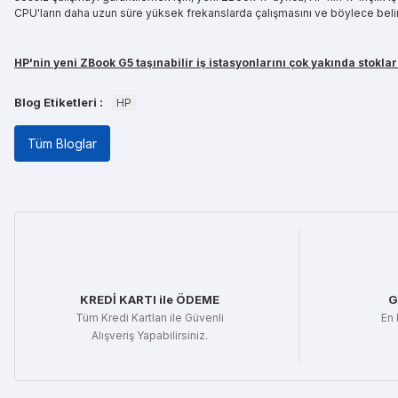
CPU'ların daha uzun süre yüksek frekanslarda çalışmasını ve böylece belirli
HP'nin yeni ZBook G5 taşınabilir iş istasyonlarını çok yakında stokla
Blog Etiketleri :
HP
Tüm Bloglar
KREDİ KARTI ile ÖDEME
G
Tüm Kredi Kartları ile Güvenli
En 
Alışveriş Yapabilirsiniz.