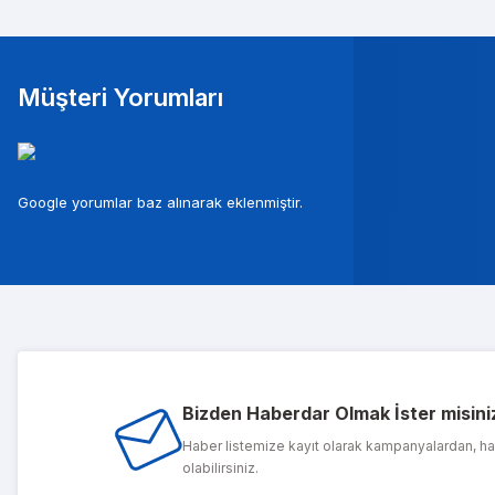
Müşteri Yorumları
Mura
Google yorumlar baz alınarak eklenmiştir.
Musterileri ile c
Tolg
Bizden Haberdar Olmak İster misini
1 sene önce ald
Haber listemize kayıt olarak kampanyalardan, h
olabilirsiniz.