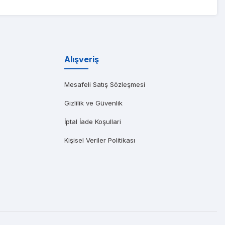
ıma gönderen başarılı bir Dell distribütörüdür. Özellikle saatler içinde t
Alışveriş
Mesafeli Satış Sözleşmesi
Gizlilik ve Güvenlik
İptal İade Koşullari
Kişisel Veriler Politikası