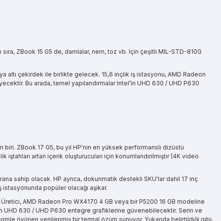
ı sıra, ZBook 15 G5 de, damlalar, nem, toz vb. Için çeşitli MIL-STD-810G
altı çekirdek ile birlikte gelecek. 15,6 inçlik iş istasyonu, AMD Radeon
cektir. Bu arada, temel yapılandırmalar Intel’in UHD 630 / UHD P630
en biri. ZBook 17 G5, bu yıl HP'nin en yüksek performanslı dizüstü
ştahları artan içerik oluşturucuları için konumlandırılmıştır (4K video
na sahip olacak. HP ayrıca, dokunmatik destekli SKU'lar dahil 17 inç
ş istasyonunda popüler olacağı aşikar.
lecek. Üretici, AMD Radeon Pro WX4170 4 GB veya bir P5200 16 GB modeline
l’in UHD 630 / UHD P630 entegre grafiklerine güvenebilecektir. Serin ve
rimle övünen yenilenmiş bir termal özüm sunuyor. Yukarıda belirtildiği gibi,