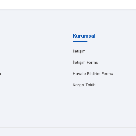
AR AĞABEYOĞLU
yat teklifi bile gönderemedikleri kadar kısa bir sürede iş istasyonumu kap
Kurumsal
İletişim
İletişim Formu
m
Havale Bildirim Formu
Kargo Takibi