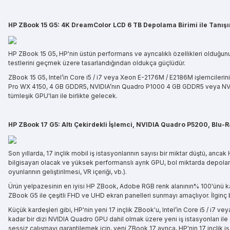
HP ZBook 15 G5: 4K DreamColor LCD 6 TB Depolama Birimi ile Tanışı
HP ZBook 15 G5, HP'nin üstün performans ve ayrıcalıklı özellikleri olduğunu
testlerini geçmek üzere tasarlandığından oldukça güçlüdür.
ZBook 15 G5, Intel’in Core i5 / i7 veya Xeon E-2176M / E2186M işlemcileri
Pro WX 4150, 4 GB GDDR5, NVIDIA’nın Quadro P1000 4 GB GDDR5 veya NVIDI
tümleşik GPU'ları ile birlikte gelecek.
HP ZBook 17 G5: Altı Çekirdekli İşlemci, NVIDIA Quadro P5200, Blu-
Son yıllarda, 17 inçlik mobil iş istasyonlarının sayısı bir miktar düştü, a
bilgisayarı olacak ve yüksek performanslı ayrık GPU, bol miktarda depolama 
oyunlarının geliştirilmesi, VR içeriği, vb.).
Ürün yelpazesinin en iyisi HP ZBook, Adobe RGB renk alanının% 100'ünü ka
ZBook G5 ile çeşitli FHD ve UHD ekran panelleri sunmayı amaçlıyor. İlginç b
Küçük kardeşleri gibi, HP'nin yeni 17 inçlik ZBook'u, Intel’in Core i5 / i
kadar bir dizi NVIDIA Quadro GPU dahil olmak üzere yeni iş istasyonları il
sessiz çalışmayı garantilemek için, yeni ZBook 17 ayrıca, HP'nin 17 inçlik 