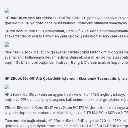
HP, Intel'in en yeni altı çekirdekli Coffee Lake-H işlemciyle başlayarak yeni
grafikler ve HP'ye göre daha iyi bir kullanıcı deneyimi sunmayı amaçlayan 
HP'nin yeni ZBook G5 iş istasyonları, Core i5 / i7 ve Xeon enkarnasyonlarınd
anakartlar doğal olarak HP'nin en yeni ZBook iş istasyonları için yeni kasa 
Yeni nesil ZBook dizüstü bilgisayarlar, HP'nin çoklu faktör kimlik doğrulam
avantajlarını kullanmaya devam ediyor. Buna ek olarak, en son iş istasyonları
bağlı 4G / LTE mobil bağlantısı, hızlı şarj, Bang & Olufsen markalı hoparlör
HP ZBook 15v G5: Altı Çekirdekli İşlemcili Ekonomik Taşınabilir İş İst
HP ZBook 15v G5, şirketin en uygun fiyatlı ve en hafif 15,6 inçlik iş istasy
bağlı ayrı GPU'lara sahip iş istasyonu kalitesinde makineler gerektiren öğre
ZBook 15v, Intel’in Core i5 / i7 veya Xeon E-2176M işlemcilerini dört veya 
şeylerin depolama tarafında, dizüstü bilgisayar 2 TB M.2 PCIe SSD ve 2 
Tam modele bağlı olarak, HP ZBook 15v, bir FHD veya bir 220-nit / 250-bit v
gelecek, en uygun fiyatlı modeller ise Intel’in UHD 630 / UHD P630 entegre