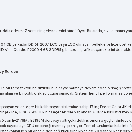
n
 iddia ederek Z serisinin geleneklerini sürdürüyor. Bu arada, hızlı olmanın yan
ni 64 GB’ye kadar DDR4-2667 ECC veya ECC olmayan bellekle birlikte dört veya 
A’nın Quadro P2000 4 GB GDDR5 gibi çeşitli grafik seçeneklerini destekleye
Ray Sürücü
ncak HP, bu form faktörüne dizüstü bilgisayar satmaya devam eden birkaç şirkett
alanı ve bir optik disk sürücüsü sunacak. Sistem, her yıl performansa yönelik i
psayan ve entegre bir kalibrasyon sistemine sahip 17 inç DreamColor 4K ekra
ir şekilde, 1600 × 900'lük bir seçenek bile var, ancak 2018'de bir üst düzey i
7 veya Xeon E-2176M / E2186M dört veya altı çekirdekli işlemci ile güçlendiri
e çok sayıda ayrı GPU seçeneği sunmayı planlıyor. Temel kurulumlar hala Inte
iş istasyonları için bir önceki gen soğutucusuna kıyasla% 20 daha yüksek bir ve