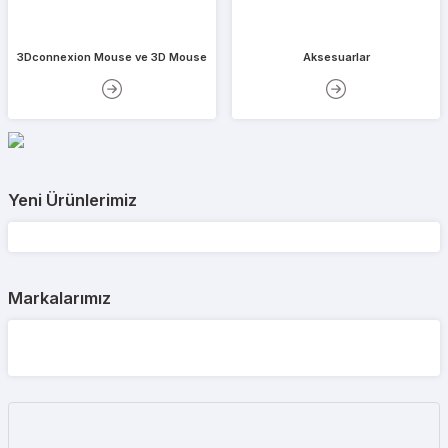
3Dconnexion Mouse ve 3D Mouse
Aksesuarlar
HP
HP Z2 Tower G1i (B34JFES) Ultra 9 285K/ 32GB/ RTX 4000 Ada/ 1TB M.2 SD
(0)
Yeni Ürünlerimiz
236.461,90 TL
%15
278.166,94 TL
YENİ
YENİ
Markalarımız