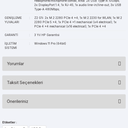
headphone/microphone combo; Arka: 2x USB Type-A 10Gbps;
2x DisplayPort 1.4; 1x RJ-45; 1x audio line-in/line-out; 3x USB
Type-A 480Mbps;
GENİŞLEME
:
Z2 G1i: 2x M.2 2280 PCIe 4 x4; 1x M.2 2230 for WLAN; 1x M.2
YUVALARI
2280 PCIe 5 x4; 1x PCIe 4 x1 mechanical (x4 electrical); 1x
PCIe 4 x4 mechanical (x16 electrical); 1x PCIe 4 x4
GARANTİ
:
3 Yıl HP Garantisi
İŞLETİM
:
Windows 11 Pro (64bit)
SİSTEMİ
Yorumlar
Taksit Seçenekleri
Bu ürüne ilk yorumu siz yapın!
Önerileriniz
Yorum Yaz
Bu ürünün fiyat bilgisi, resim, ürün açıklamalarında ve diğer
konularda yetersiz gördüğünüz noktaları öneri formunu kullanarak
Etiketler :
tarafımıza iletebilirsiniz.