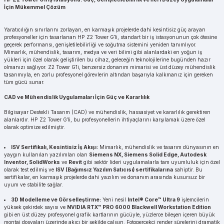
İçin Mükemmel Çözüm
Yaratıcılığın sınırlarını zorlayan, en karmaşık projelerde dahi kesintisiz güç arayan
profesyoneller için tasarlanan HP Z2 Tower G1i, standart bir iş istasyonunun çok ötesine
geçerek performansı, genişletilebilirliği ve soğutma sistemini yeniden tanımlıyor.
Mimarlık, mühendislik, tasarım, medya ve veri bilimi gibi alanlardaki en yoğun iş
yükleri için özel olarak geliştirilen bu cihaz, geleceğin teknolojilerine bugünden hazır
olmanızı sağlıyor. Z2 Tower G1i, benzersiz donanım mimarisi ve üst düzey mühendislik
tasarımıyla, en zorlu profesyonel görevlerin altından başarıyla kalkmanız için gereken
tüm gücü sunar.
CAD ve Mühendislik Uygulamaları İçin Güç ve Kararlılık
Bilgisayar Destekli Tasarım (CAD) ve mühendislik, hassasiyet ve kararlılık gerektiren
alanlardır. HP Z2 Tower G1i, bu profesyonellerin ihtiyaçlarını karşılamak üzere özel
olarak optimize edilmiştir.
ISV Sertifikalı, Kesintisiz İş Akışı:
Mimarlık, mühendislik ve tasarım dünyasının en
yaygın kullanılan yazılımları olan
Siemens NX, Siemens Solid Edge, Autodesk
Inventor, SolidWorks
ve
Revit
gibi sektör lideri uygulamalarla tam uyumluluk için özel
olarak test edilmiş ve
ISV (Bağımsız Yazılım Satıcısı) sertifikalarına
sahiptir. Bu
sertifikalar, en karmaşık projelerde dahi yazılım ve donanım arasında kusursuz bir
uyum ve stabilite sağlar.
3D Modelleme ve Görselleştirme:
Yeni nesil
Intel® Core™ Ultra 9
işlemcilerin
yüksek çekirdek sayısı ve
NVIDIA RTX™ PRO 6000 Blackwell Workstation Edition
gibi en üst düzey profesyonel grafik kartlarının gücüyle, yüzlerce bileşen içeren büyük
montaj dosyaları üzerinde akıcı bir şekilde çalışın. Fotogerçekçi render sürelerini dramatik