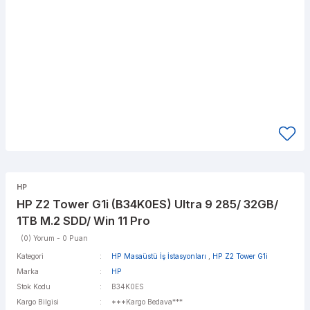
HP
HP Z2 Tower G1i (B34K0ES) Ultra 9 285/ 32GB/
1TB M.2 SDD/ Win 11 Pro
(0) Yorum - 0 Puan
Kategori
HP Masaüstü İş İstasyonları
,
HP Z2 Tower G1i
Marka
HP
Stok Kodu
B34K0ES
Kargo Bilgisi
***Kargo Bedava***