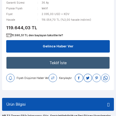
Garanti Süresi
36 Ay
Piyasa Fiyatı
teklif
Fiyat
2.095,00 USD + KDV
Havale
116.054,70 TL (%3,00 havale indirimi)
119.644,03 TL
11.590,51 TL den başlayan taksitlerle!!
Gelince Haber Ver
Teklif İste
Fiyatı Düşünce Haber Ver
Karşılaştır
Ürün Bilgisi
HP Z2 Tower G1i İş İstasyonu: Güç, Genişletilebilirlik ve İleri Düzey Uygulamalar