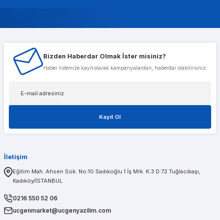
Murat Gencer
Bizden Haberdar Olmak İster misiniz?
Musterileri ile cok alakali, temsilcileri ise cok nazik ve ilgili
Haber listemize kayıt olarak kampanyalardan, haberdar olabilirsiniz.
Tolga Koç
Kayıt Ol
1 sene önce aldığım t600 ekran kartımda bir problem olduğunu düşünerek kendileri
İletişim
PINAR AĞABEYOĞLU
Eğitim Mah. Ahsen Sok. No:10 Sadıkoğlu 1 İş Mrk. K:3 D:72 Tuğlacıbaşı,
Kadıköy/İSTANBUL
Diğerlerinin fiyat teklifi bile gönderemedikleri kadar kısa bir sürede iş istasyon
0216 550 52 06
ucgenmarket@ucgenyazilim.com