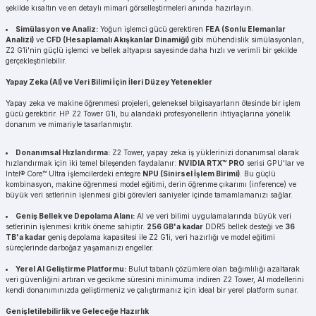
şekilde kısaltın ve en detaylı mimari görselleştirmeleri anında hazırlayın.
Simülasyon ve Analiz:
Yoğun işlemci gücü gerektiren
FEA (Sonlu Elemanlar
Analizi)
ve
CFD (Hesaplamalı Akışkanlar Dinamiği)
gibi mühendislik simülasyonları,
Z2 G1i'nin güçlü işlemci ve bellek altyapısı sayesinde daha hızlı ve verimli bir şekilde
gerçekleştirilebilir.
Yapay Zeka (AI) ve Veri Bilimi İçin İleri Düzey Yetenekler
Yapay zeka ve makine öğrenmesi projeleri, geleneksel bilgisayarların ötesinde bir işlem
gücü gerektirir. HP Z2 Tower G1i, bu alandaki profesyonellerin ihtiyaçlarına yönelik
donanım ve mimariyle tasarlanmıştır.
Donanımsal Hızlandırma:
Z2 Tower, yapay zeka iş yüklerinizi donanımsal olarak
hızlandırmak için iki temel bileşenden faydalanır:
NVIDIA RTX™ PRO
serisi GPU'lar ve
Intel® Core™ Ultra işlemcilerdeki entegre
NPU (Sinirsel İşlem Birimi)
. Bu güçlü
kombinasyon, makine öğrenmesi model eğitimi, derin öğrenme çıkarımı (inference) ve
büyük veri setlerinin işlenmesi gibi görevleri saniyeler içinde tamamlamanızı sağlar.
Geniş Bellek ve Depolama Alanı:
AI ve veri bilimi uygulamalarında büyük veri
setlerinin işlenmesi kritik öneme sahiptir.
256 GB'a kadar
DDR5 bellek desteği ve
36
TB'a kadar
geniş depolama kapasitesi ile Z2 G1i, veri hazırlığı ve model eğitimi
süreçlerinde darboğaz yaşamanızı engeller.
Yerel AI Geliştirme Platformu:
Bulut tabanlı çözümlere olan bağımlılığı azaltarak
veri güvenliğini artıran ve gecikme süresini minimuma indiren Z2 Tower, AI modellerini
kendi donanımınızda geliştirmeniz ve çalıştırmanız için ideal bir yerel platform sunar.
Genişletilebilirlik ve Geleceğe Hazırlık