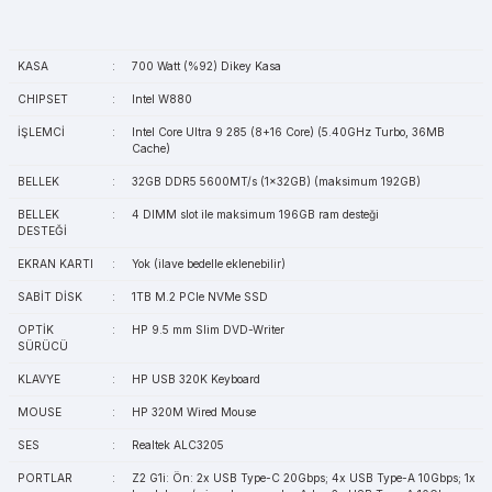
KASA
:
700 Watt (%92) Dikey Kasa
CHIPSET
:
Intel W880
İŞLEMCİ
:
Intel Core Ultra 9 285 (8+16 Core) (5.40GHz Turbo, 36MB
Cache)
BELLEK
:
32GB DDR5 5600MT/s (1x32GB) (maksimum 192GB)
BELLEK
:
4 DIMM slot ile maksimum 196GB ram desteği
DESTEĞİ
EKRAN KARTI
:
Yok (ilave bedelle eklenebilir)
SABİT DİSK
:
1TB M.2 PCIe NVMe SSD
OPTİK
:
HP 9.5 mm Slim DVD-Writer
SÜRÜCÜ
KLAVYE
:
HP USB 320K Keyboard
MOUSE
:
HP 320M Wired Mouse
SES
:
Realtek ALC3205
PORTLAR
:
Z2 G1i: Ön: 2x USB Type-C 20Gbps; 4x USB Type-A 10Gbps; 1x