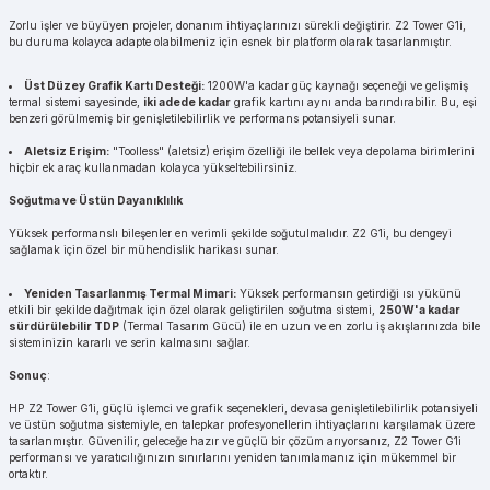
Zorlu işler ve büyüyen projeler, donanım ihtiyaçlarınızı sürekli değiştirir. Z2 Tower G1i,
bu duruma kolayca adapte olabilmeniz için esnek bir platform olarak tasarlanmıştır.
Üst Düzey Grafik Kartı Desteği:
1200W'a kadar güç kaynağı seçeneği ve gelişmiş
termal sistemi sayesinde,
iki adede kadar
grafik kartını aynı anda barındırabilir. Bu, eşi
benzeri görülmemiş bir genişletilebilirlik ve performans potansiyeli sunar.
Aletsiz Erişim:
"Toolless" (aletsiz) erişim özelliği ile bellek veya depolama birimlerini
hiçbir ek araç kullanmadan kolayca yükseltebilirsiniz.
Soğutma ve Üstün Dayanıklılık
Yüksek performanslı bileşenler en verimli şekilde soğutulmalıdır. Z2 G1i, bu dengeyi
sağlamak için özel bir mühendislik harikası sunar.
Yeniden Tasarlanmış Termal Mimari:
Yüksek performansın getirdiği ısı yükünü
etkili bir şekilde dağıtmak için özel olarak geliştirilen soğutma sistemi,
250W'a kadar
sürdürülebilir TDP
(Termal Tasarım Gücü) ile en uzun ve en zorlu iş akışlarınızda bile
sisteminizin kararlı ve serin kalmasını sağlar.
Sonuç
:
HP Z2 Tower G1i, güçlü işlemci ve grafik seçenekleri, devasa genişletilebilirlik potansiyeli
ve üstün soğutma sistemiyle, en talepkar profesyonellerin ihtiyaçlarını karşılamak üzere
tasarlanmıştır. Güvenilir, geleceğe hazır ve güçlü bir çözüm arıyorsanız, Z2 Tower G1i
performansı ve yaratıcılığınızın sınırlarını yeniden tanımlamanız için mükemmel bir
ortaktır.