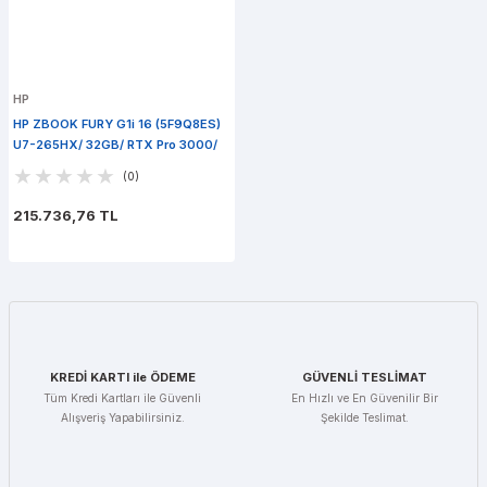
HP
HP ZBOOK FURY G1i 16 (5F9Q8ES)
U7-265HX/ 32GB/ RTX Pro 3000/
1TB PCle SSD/ Win 11 Pro
(0)
215.736,76 TL
KREDİ KARTI ile ÖDEME
GÜVENLİ TESLİMAT
Tüm Kredi Kartları ile Güvenli
En Hızlı ve En Güvenilir Bir
Alışveriş Yapabilirsiniz.
Şekilde Teslimat.