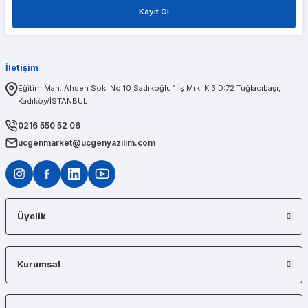
Kayıt Ol
1 sene önce aldığım t600 ekran kartımda bir problem olduğunu düşünerek kendileri
İletişim
PINAR AĞABEYOĞLU
Eğitim Mah. Ahsen Sok. No:10 Sadıkoğlu 1 İş Mrk. K:3 D:72 Tuğlacıbaşı,
Kadıköy/İSTANBUL
Diğerlerinin fiyat teklifi bile gönderemedikleri kadar kısa bir sürede iş istasyon
0216 550 52 06
ucgenmarket@ucgenyazilim.com
Üyelik
Kurumsal