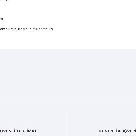
si
çanta ilave bedelle eklenebilir)
r konularda yetersiz gördüğünüz noktaları öneri formunu kullanarak tarafı
Bu ürüne ilk yorumu siz yapın!
Yorum Yaz
ÜVENLİ TESLİMAT
GÜVENLİ ALIŞVER