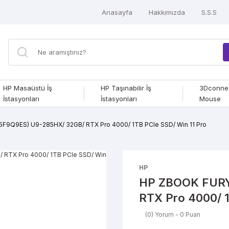
Anasayfa
Hakkımızda
S.S.S
HP Masaüstü İş
HP Taşınabilir İş
3Dconne
İstasyonları
İstasyonları
Mouse
5F9Q9ES) U9-285HX/ 32GB/ RTX Pro 4000/ 1TB PCle SSD/ Win 11 Pro
HP
HP ZBOOK FURY 
RTX Pro 4000/ 1
(0) Yorum - 0 Puan