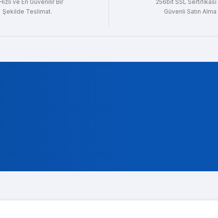
Hızlı ve En Güvenilir Bir
256bit SSL Sertifikası 
Şekilde Teslimat.
Güvenli Satın Alma
Gönder
t Gencer
ok alakali, temsilcileri ise cok nazik ve ilgili
a Koç