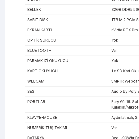
BELLEK
:
32GB DDR5 56
SABİT DİSK
:
1TB M.2 PCIe 
EKRAN KARTI
:
nVidia RTX Pro
OPTİK SÜRÜCÜ
:
Yok
BLUETOOTH
:
Var
PARMAK İZİ OKUYUCU
:
Yok
KART OKUYUCU
:
1 x SD Kart Ok
WEBCAM
:
5MP IR Webca
SES
:
Audio by Poly 
PORTLAR
:
Fury G1i 16: So
Kulaklık/Mikrof
KLAVYE-MOUSE
:
Aydınlatmalı, 
NUMERİK TUŞ TAKIMI
:
Var
BATARYA
:
8cell-99Whr Ba