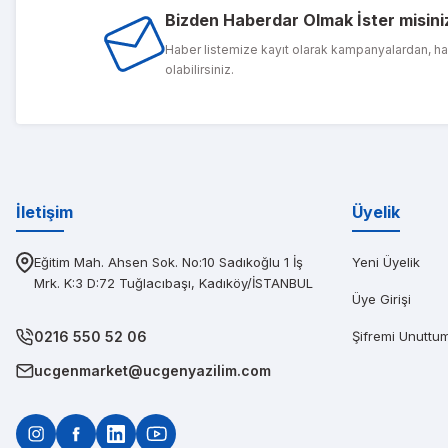
Bizden Haberdar Olmak İster misini
1 sene önce ald
Haber listemize kayıt olarak kampanyalardan, h
olabilirsiniz.
PIN
Diğerlerinin fi
İletişim
Üyelik
Eğitim Mah. Ahsen Sok. No:10 Sadıkoğlu 1 İş
Yeni Üyelik
Mrk. K:3 D:72 Tuğlacıbaşı, Kadıköy/İSTANBUL
Üye Girişi
0216 550 52 06
Şifremi Unuttu
ucgenmarket@ucgenyazilim.com