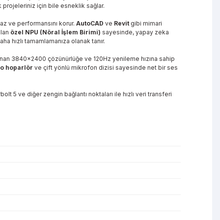
rojeleriniz için bile esneklik sağlar.
maz ve performansını korur.
AutoCAD
ve
Revit
gibi mimari
alan
özel NPU (Nöral İşlem Birimi)
sayesinde, yapay zeka
aha hızlı tamamlamanıza olanak tanır.
lar sunan 3840x2400 çözünürlüğe ve 120Hz yenileme hızına sahip
eo hoparlör
ve çift yönlü mikrofon dizisi sayesinde net bir ses
5 ve diğer zengin bağlantı noktaları ile hızlı veri transferi