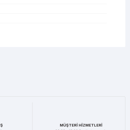
mıza iletebilirsiniz.
İŞ
MÜŞTERİ HİZMETLERİ