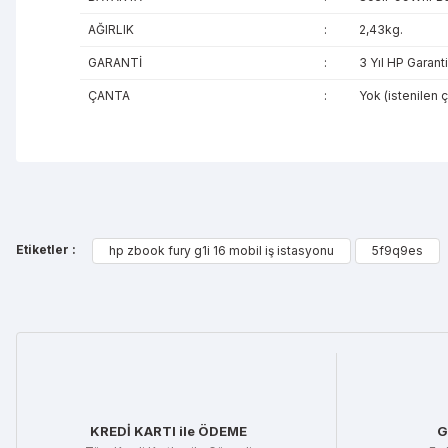
AĞIRLIK
:
2,43kg.
GARANTİ
:
3 Yıl HP Garanti
ÇANTA
:
Yok (istenilen 
Bu ürünün fiyat bilgisi, resim, ürün açıklamalarında ve diğe
Görüş ve önerileriniz için teşekkür ederiz.
Etiketler :
hp zbook fury g1i 16 mobil iş istasyonu
5f9q9es
Ürün resmi kalitesiz, bozuk veya görüntülenemiyor.
Ürün açıklamasında eksik bilgiler bulunuyor.
Ürün bilgilerinde hatalar bulunuyor.
Ürün fiyatı diğer sitelerden daha pahalı.
Bu ürüne benzer farklı alternatifler olmalı.
KREDİ KARTI ile ÖDEME
G