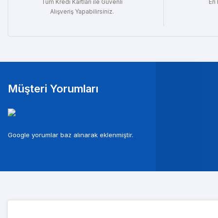
Tüm Kredi Kartları ile Güvenli
En 
Alışveriş Yapabilirsiniz.
Müşteri Yorumları
Mura
Google yorumlar baz alınarak eklenmiştir.
Musterileri ile c
Tolg