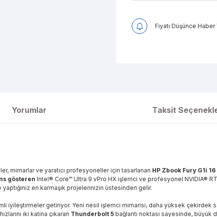
Fiyatı Düşünce Haber 
Yorumlar
Taksit Seçenekle
r, mimarlar ve yaratıcı profesyoneller için tasarlanan
HP Zbook Fury G1i 16 
ns gösteren
Intel® Core™ Ultra 9 vPro HX işlemci ve profesyonel NVIDIA® R
 yaptığınız en karmaşık projelerinizin üstesinden gelir.
li iyileştirmeler getiriyor. Yeni nesil işlemci mimarisi, daha yüksek çekirdek 
ızlarını iki katına çıkaran
Thunderbolt 5
bağlantı noktası sayesinde, büyük do