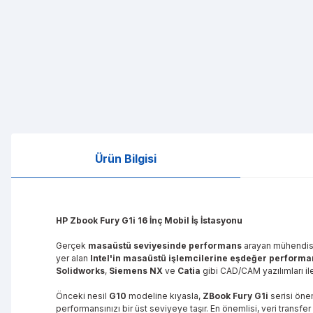
Ürün Bilgisi
HP Zbook Fury G1i 16 İnç Mobil İş İstasyonu
Gerçek
masaüstü seviyesinde performans
arayan mühendisle
yer alan
Intel'in masaüstü işlemcilerine eşdeğer performa
Solidworks
,
Siemens NX
ve
Catia
gibi CAD/CAM yazılımları ile
Önceki nesil
G10
modeline kıyasla,
ZBook Fury G1i
serisi önem
performansınızı bir üst seviyeye taşır. En önemlisi, veri transfer h