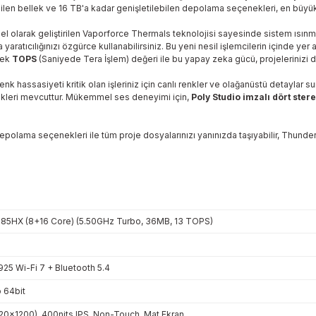
bilen bellek ve 16 TB'a kadar genişletilebilen depolama seçenekleri, en büyük p
zel olarak geliştirilen Vaporforce Thermals teknolojisi sayesinde sistem ısın
ta yaratıcılığınızı özgürce kullanabilirsiniz. Bu yeni nesil işlemcilerin içinde yer 
ksek
TOPS
(Saniyede Tera İşlem) değeri ile bu yapay zeka gücü, projelerinizi d
 renk hassasiyeti kritik olan işleriniz için canlı renkler ve olağanüstü detay
ekleri mevcuttur. Mükemmel ses deneyimi için,
Poly Studio imzalı dört ster
a seçenekleri ile tüm proje dosyalarınızı yanınızda taşıyabilir, Thunderbolt 
285HX (8+16 Core) (5.50GHz Turbo, 36MB, 13 TOPS)
5 Wi-Fi 7 + Bluetooth 5.4
 64bit
0x1200), 400nits IPS, Non-Touch, Mat Ekran