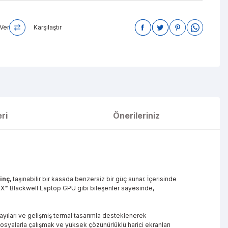
Ver
Karşılaştır
ri
Önerileriniz
inç
, taşınabilir bir kasada benzersiz bir güç sunar. İçerisinde
TX™ Blackwell Laptop GPU gibi bileşenler sayesinde,
sayıları ve gelişmiş termal tasarımla desteklenerek
syalarla çalışmak ve yüksek çözünürlüklü harici ekranları