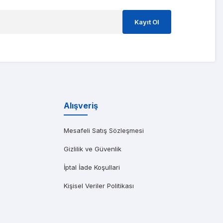
ştım ve süreci o kadar hızlı yönettiler ki 3 gün içinde kart gitti geldi
Kayıt Ol
ıma gönderen başarılı bir Dell distribütörüdür. Özellikle saatler içinde t
Alışveriş
Mesafeli Satış Sözleşmesi
Gizlilik ve Güvenlik
İptal İade Koşullari
Kişisel Veriler Politikası