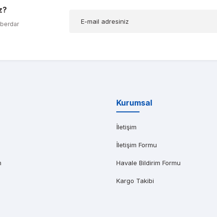
z?
ığım t600 ekran kartımda bir problem olduğunu düşünerek kendilerine ula
aberdar
AR AĞABEYOĞLU
yat teklifi bile gönderemedikleri kadar kısa bir sürede iş istasyonumu kap
Kurumsal
İletişim
İletişim Formu
m
Havale Bildirim Formu
Kargo Takibi