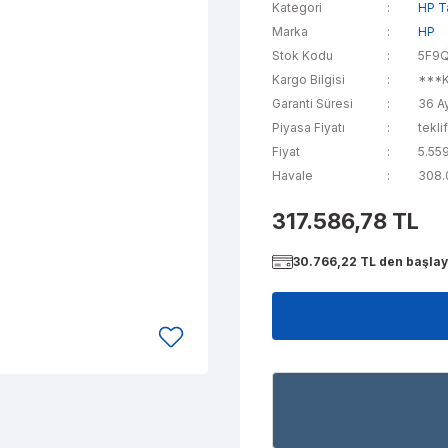
Kategori
HP Ta
Marka
HP
Stok Kodu
5F9
Kargo Bilgisi
***K
Garanti Süresi
36 A
Piyasa Fiyatı
tekli
Fiyat
5.55
Havale
308.0
317.586,78 TL
30.766,22 TL den başlaya