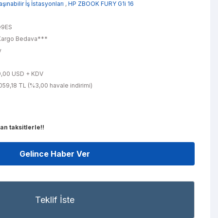
şınabilir İş İstasyonları
,
HP ZBOOK FURY G1i 16
Q9ES
argo Bedava***
y
f
9,00 USD + KDV
59,18 TL (%3,00 havale indirimi)
n taksitlerle!!
Gelince Haber Ver
Teklif İste