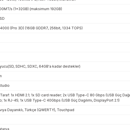
00MT/s (1x32GB) (maksimum 192GB)
SSD
 4000 (Pro 3D) (16GB GDDR7, 256bit, 1334 TOPS)
uyucu(SD, SDHC, SDXC, 64GB'a kadar destekler)
m
Studio
l Taraf: 1x HDMI 2.1; 1x SD card reader; 2x USB Type-C 80 Gbps (USB Güç Dağıl
o; 1x RJ-45; 1x USB Type-C 40Gbps (USB Güç Dagılımı, DisplayPort 2.1)
Sıvıya Dayanıklı, Türkçe (QWERTY), Touchpad
tarya