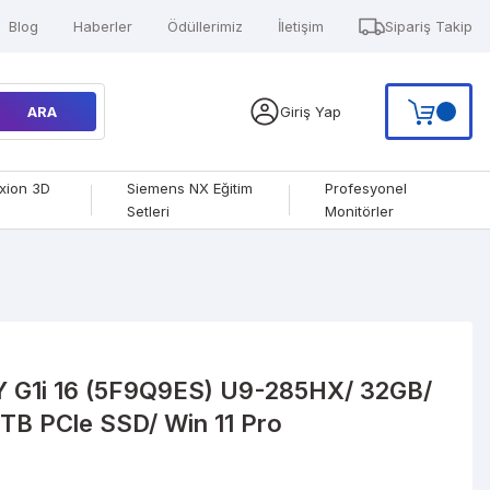
Blog
Haberler
Ödüllerimiz
İletişim
Sipariş Takip
ARA
Giriş Yap
xion 3D
Siemens NX Eğitim
Profesyonel
Setleri
Monitörler
G1i 16 (5F9Q9ES) U9-285HX/ 32GB/
TB PCle SSD/ Win 11 Pro