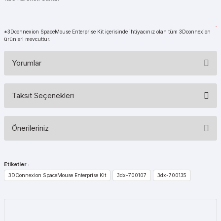
*3Dconnexion SpaceMouse Enterprise Kit içerisinde ihtiyacınız olan tüm 3Dconnexion
ürünleri mevcuttur.
Yorumlar
Taksit Seçenekleri
Bu ürüne ilk yorumu siz yapın!
Önerileriniz
Yorum Yaz
Bu ürünün fiyat bilgisi, resim, ürün açıklamalarında ve diğer
konularda yetersiz gördüğünüz noktaları öneri formunu kullanarak
Etiketler :
tarafımıza iletebilirsiniz.
3DConnexion SpaceMouse Enterprise Kit
3dx-700107
3dx-700135
Görüş ve önerileriniz için teşekkür ederiz.
Ürün resmi kalitesiz, bozuk veya görüntülenemiyor.
Ürün açıklamasında eksik bilgiler bulunuyor.