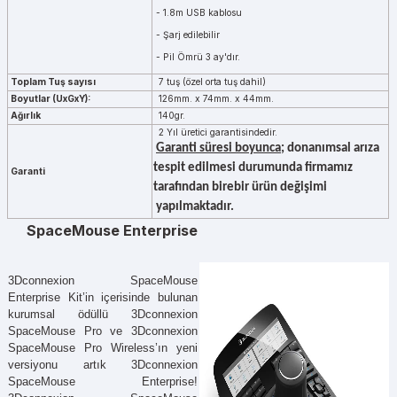
- 1.8m USB kablosu
- Şarj edilebilir
- Pil Ömrü 3 ay'dır.
Toplam Tuş sayısı
7 tuş (özel orta tuş dahil)
Boyutlar (UxGxY):
126mm. x 74mm. x 44mm.
Ağırlık
140gr.
2 Yıl üretici garantisindedir.
Garanti süresi boyunca
; donanımsal arıza
tespit edilmesi durumunda firmamız
Garanti
tarafından birebir ürün değişimi
yapılmaktadır.
SpaceMouse Enterprise
3Dconnexion SpaceMouse
Enterprise Kit’in içerisinde bulunan
kurumsal ödüllü 3Dconnexion
SpaceMouse Pro ve 3Dconnexion
SpaceMouse Pro Wireless’ın yeni
versiyonu artık 3Dconnexion
SpaceMouse Enterprise!