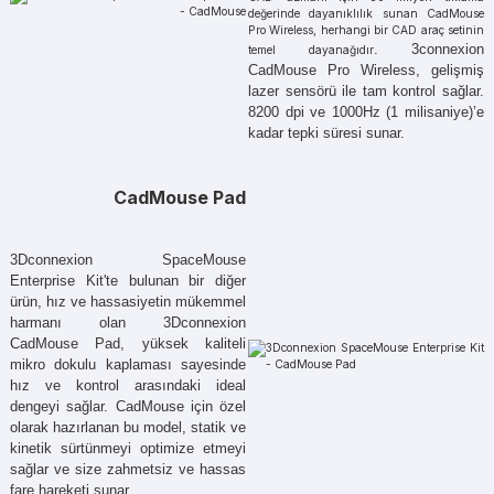
değerinde dayanıklılık sunan CadMouse
Pro Wireless, herhangi bir CAD araç setinin
. 3connexion
temel dayanağıdır
CadMouse Pro Wireless, gelişmiş
lazer sensörü ile tam kontrol sağlar.
8200 dpi ve 1000Hz (1 milisaniye)’e
kadar tepki süresi sunar.
CadMouse Pad
3Dconnexion SpaceMouse
Enterprise Kit'te bulunan bir diğer
ürün, hız ve hassasiyetin mükemmel
harmanı olan 3Dconnexion
CadMouse Pad, yüksek kaliteli
mikro dokulu kaplaması sayesinde
hız ve kontrol arasındaki ideal
dengeyi sağlar. CadMouse için özel
olarak hazırlanan bu model, statik ve
kinetik sürtünmeyi optimize etmeyi
sağlar ve size zahmetsiz ve hassas
fare hareketi sunar
.