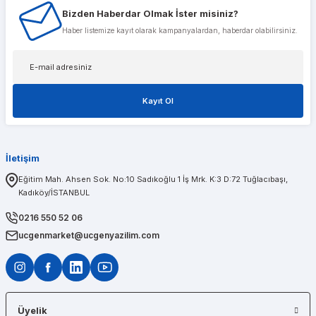
Bizden Haberdar Olmak İster misiniz?
Musterileri ile cok alakali, temsilcileri ise cok nazik ve ilgili
Haber listemize kayıt olarak kampanyalardan, haberdar olabilirsiniz.
Tolga Koç
Kayıt Ol
1 sene önce aldığım t600 ekran kartımda bir problem olduğunu düşünerek kendileri
İletişim
PINAR AĞABEYOĞLU
Eğitim Mah. Ahsen Sok. No:10 Sadıkoğlu 1 İş Mrk. K:3 D:72 Tuğlacıbaşı,
Kadıköy/İSTANBUL
Diğerlerinin fiyat teklifi bile gönderemedikleri kadar kısa bir sürede iş istasyon
0216 550 52 06
ucgenmarket@ucgenyazilim.com
Üyelik