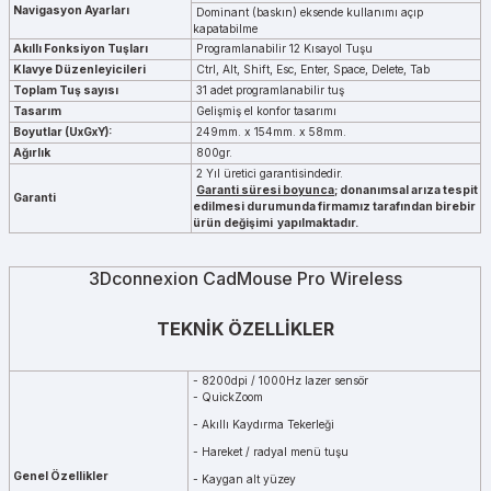
Navigasyon Ayarları
Dominant (baskın) eksende kullanımı açıp
kapatabilme
Akıllı Fonksiyon Tuşları
Programlanabilir 12 Kısayol Tuşu
Klavye Düzenleyicileri
Ctrl, Alt, Shift, Esc, Enter, Space, Delete, Tab
Toplam Tuş sayısı
31 adet programlanabilir tuş
Tasarım
Gelişmiş el konfor tasarımı
Boyutlar (UxGxY):
249mm. x 154mm. x 58mm.
Ağırlık
800gr.
2 Yıl üretici garantisindedir.
Garanti süresi boyunca
; donanımsal arıza tespit
Garanti
edilmesi durumunda firmamız tarafından birebir
ürün değişimi yapılmaktadır.
3Dconnexion CadMouse Pro Wireless
TEKNİK ÖZELLİKLER
- 8200dpi / 1000Hz lazer sensör
- QuickZoom
- Akıllı Kaydırma Tekerleği
- Hareket / radyal menü tuşu
Genel Özellikler
- Kaygan alt yüzey