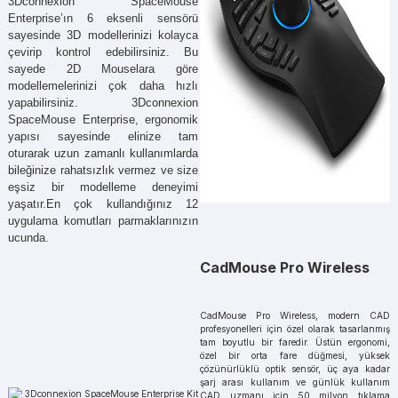
3Dconnexion SpaceMouse
Enterprise’ın 6 eksenli sensörü
sayesinde 3D modellerinizi kolayca
çevirip kontrol edebilirsiniz. Bu
sayede 2D Mouselara göre
modellemelerinizi çok daha hızlı
yapabilirsiniz. 3Dconnexion
SpaceMouse Enterprise, ergonomik
yapısı sayesinde elinize tam
oturarak uzun zamanlı kullanımlarda
bileğinize rahatsızlık vermez ve size
eşsiz bir modelleme deneyimi
yaşatır.En çok kullandığınız 12
uygulama komutları parmaklarınızın
ucunda.
CadMouse Pro Wireless
CadMouse Pro Wireless, modern CAD
profesyonelleri için özel olarak tasarlanmış
tam boyutlu bir faredir. Üstün ergonomi,
özel bir orta fare düğmesi, yüksek
çözünürlüklü optik sensör, üç aya kadar
şarj arası kullanım ve günlük kullanım
CAD uzmanı için 50 milyon tıklama