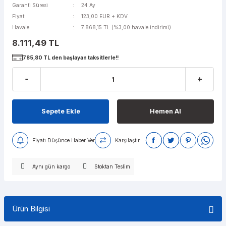
Garanti Süresi
24 Ay
Fiyat
123,00 EUR + KDV
Havale
7.868,15 TL (%3,00 havale indirimi)
8.111,49 TL
785,80 TL den başlayan taksitlerle!!
Sepete Ekle
Hemen Al
Fiyatı Düşünce Haber Ver
Karşılaştır
Aynı gün kargo
Stoktan Teslim
Ürün Bilgisi