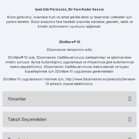
İpek Gibi Pürüzsüz, Bir Fare Kadar Sessiz
Bizim görevimiz, insanlara hızlı ve rahat şekilde daha iyi tasarımlar üretmeleri için
yardım etmektir. Bizim amacımız fare hareketi sırasında malzeme, geometri, statik ve
kinetik sürtünmenin uyumunu sağlamak.
3DxWare® 10
3Dconnexion deneyimini arttır.
3DxWare® 10 size, 3Dconnexion CadMouse’unuzu özelleştirmeyi ve optimize etme
imkânı sunuyor. Ayrıca kullandığınız uygulamaya ve ihtiyacınıza göre butonlarınıza
makro atayabilirsiniz. 3Dconnexion CadMouse’unuza makro atamak ve tuşları
kişiselleştirmek için 3DxWare 10 uygulaması gerekmektedir.
3DxWare 10 uygulamasını indirmek için,
http://www.3dconnexion.eu/products/3dxware-
10
adresini ziyaret edebilirsiniz.
Yorumlar
Taksit Seçenekleri
Bu ürüne ilk yorumu siz yapın!