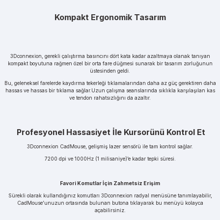
Kompakt Ergonomik Tasarım
3Dconnexion, gerekli çalıştırma basıncını dört kata kadar azaltmaya olanak tanıyan
kompakt boyutuna rağmen özel bir orta fare düğmesi sunarak bir tasarım zorluğunun
üstesinden geldi.
Bu, geleneksel farelerde kaydırma tekerleği tıklamalarından daha az güç gerektiren daha
hassas ve hassas bir tıklama sağlar.Uzun çalışma seanslarında sıklıkla karşılaşılan kas
ve tendon rahatsızlığını da azaltır.
Profesyonel Hassasiyet İle Kursorünü Kontrol Et
3Dconnexion CadMouse, gelişmiş lazer sensörü ile tam kontrol sağlar.
7200 dpi ve 1000Hz (1 milisaniye)’e kadar tepki süresi.
Favori Komutlar İçin Zahmetsiz Erişim
Sürekli olarak kullandığınız komutları 3Dconnexion radyal menüsüne tanımlayabilir,
CadMouse’unuzun ortasında bulunan butona tıklayarak bu menüyü kolayca
açabilirsiniz.