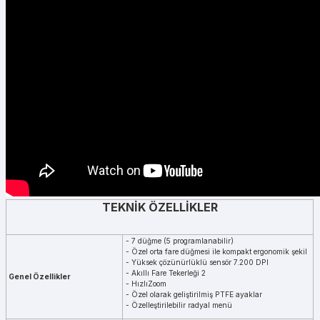
TEKNİK ÖZELLİKLER
- 7 düğme (5 programlanabilir)
- Özel orta fare düğmesi ile kompakt ergonomik şekil
- Yüksek çözünürlüklü sensör 7.200 DPI
- Akıllı Fare Tekerleği 2
Genel Özellikler
- HızlıZoom
- Özel olarak geliştirilmiş PTFE ayaklar
- Özelleştirilebilir radyal menü