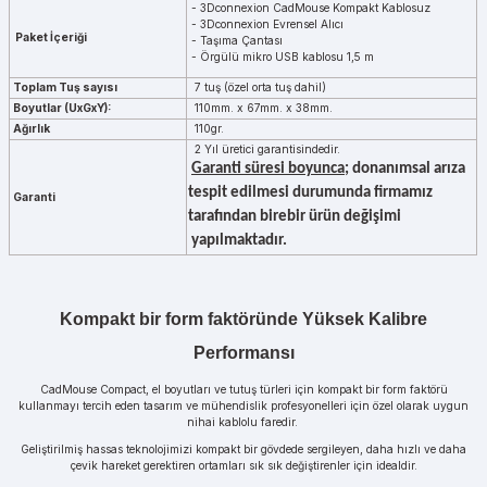
- 3Dconnexion CadMouse Kompakt Kablosuz
- 3Dconnexion Evrensel Alıcı
Paket İçeriği
- Taşıma Çantası
- Örgülü mikro USB kablosu 1,5 m
Toplam Tuş sayısı
7 tuş (özel orta tuş dahil)
Boyutlar (UxGxY):
110mm. x 67mm. x 38mm.
Ağırlık
110gr.
2 Yıl üretici garantisindedir.
Garanti süresi boyunca
; donanımsal arıza
tespit edilmesi durumunda firmamız
Garanti
tarafından birebir ürün değişimi
yapılmaktadır.
Kompakt bir form faktöründe Yüksek Kalibre
Performansı
CadMouse Compact, el boyutları ve tutuş türleri için kompakt bir form faktörü
kullanmayı tercih eden tasarım ve mühendislik profesyonelleri için özel olarak uygun
nihai kablolu faredir.
Geliştirilmiş hassas teknolojimizi kompakt bir gövdede sergileyen, daha hızlı ve daha
çevik hareket gerektiren ortamları sık sık değiştirenler için idealdir.