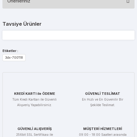
Önerileriniz
Yorum Yaz
Bu ürünün fiyat bilgisi, resim, ürün açıklamalarında ve diğer
konularda yetersiz gördüğünüz noktaları öneri formunu kullanarak
Tavsiye Ürünler
tarafımıza iletebilirsiniz.
Görüş ve önerileriniz için teşekkür ederiz.
Ürün resmi kalitesiz, bozuk veya görüntülenemiyor.
Etiketler :
Ürün açıklamasında eksik bilgiler bulunuyor.
3dx-700118
Ürün bilgilerinde hatalar bulunuyor.
Ürün fiyatı diğer sitelerden daha pahalı.
Bu ürüne benzer farklı alternatifler olmalı.
KREDİ KARTI ile ÖDEME
GÜVENLİ TESLİMAT
Tüm Kredi Kartları ile Güvenli
En Hızlı ve En Güvenilir Bir
Alışveriş Yapabilirsiniz.
Şekilde Teslimat.
Gönder
GÜVENLİ ALIŞVERİŞ
MÜŞTERİ HİZMETLERİ
256bit SSL Sertifikası ile
09:00 - 18:00 Saatleri arasında