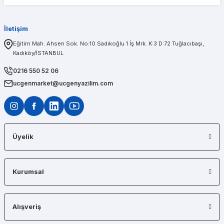
3Dconnexion SpaceMouse Pro (3DX-700040)
İletişim
(0)
PINAR AĞABEYOĞLU
Eğitim Mah. Ahsen Sok. No:10 Sadıkoğlu 1 İş Mrk. K:3 D:72 Tuğlacıbaşı,
21.696,59 TL
Kadıköy/İSTANBUL
Diğerlerinin fiyat teklifi bile gönderemedikleri kadar kısa bir sürede iş istasyon
0216 550 52 06
ucgenmarket@ucgenyazilim.com
Üyelik
Kurumsal
Alışveriş