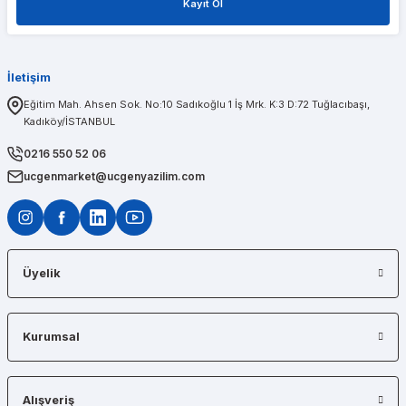
Kayıt Ol
1 sene önce aldığım t600 ekran kartımda bir problem olduğunu düşünerek kendileri
İletişim
PINAR AĞABEYOĞLU
Eğitim Mah. Ahsen Sok. No:10 Sadıkoğlu 1 İş Mrk. K:3 D:72 Tuğlacıbaşı,
Kadıköy/İSTANBUL
Diğerlerinin fiyat teklifi bile gönderemedikleri kadar kısa bir sürede iş istasyon
0216 550 52 06
ucgenmarket@ucgenyazilim.com
Üyelik
Kurumsal
Alışveriş