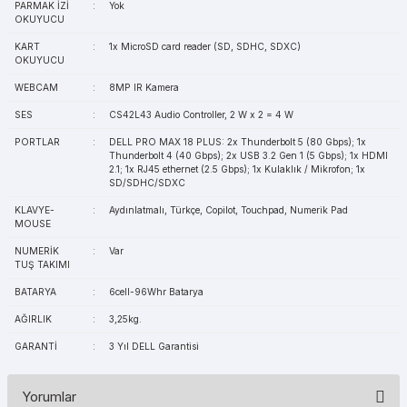
PARMAK İZİ
:
Yok
OKUYUCU
KART
:
1x MicroSD card reader (SD, SDHC, SDXC)
OKUYUCU
WEBCAM
:
8MP IR Kamera
SES
:
CS42L43 Audio Controller, 2 W x 2 = 4 W
PORTLAR
:
DELL PRO MAX 18 PLUS: 2x Thunderbolt 5 (80 Gbps); 1x
Thunderbolt 4 (40 Gbps); 2x USB 3.2 Gen 1 (5 Gbps); 1x HDMI
2.1; 1x RJ45 ethernet (2.5 Gbps); 1x Kulaklık / Mikrofon; 1x
SD/SDHC/SDXC
KLAVYE-
:
Aydınlatmalı, Türkçe, Copilot, Touchpad, Numerik Pad
MOUSE
NUMERİK
:
Var
TUŞ TAKIMI
BATARYA
:
6cell-96Whr Batarya
AĞIRLIK
:
3,25kg.
GARANTİ
:
3 Yıl DELL Garantisi
Yorumlar