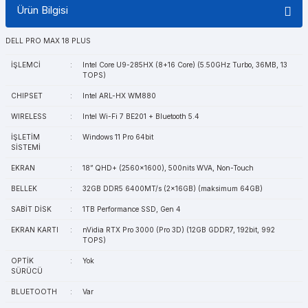
Ürün Bilgisi
DELL PRO MAX 18 PLUS
İŞLEMCİ
:
Intel Core U9-285HX (8+16 Core) (5.50GHz Turbo, 36MB, 13
TOPS)
CHIPSET
:
Intel ARL-HX WM880
WIRELESS
:
Intel Wi-Fi 7 BE201 + Bluetooth 5.4
İŞLETİM
:
Windows 11 Pro 64bit
SİSTEMİ
EKRAN
:
18” QHD+ (2560x1600), 500nits WVA, Non-Touch
BELLEK
:
32GB DDR5 6400MT/s (2x16GB) (maksimum 64GB)
SABİT DİSK
:
1TB Performance SSD, Gen 4
EKRAN KARTI
:
nVidia RTX Pro 3000 (Pro 3D) (12GB GDDR7, 192bit, 992
TOPS)
OPTİK
:
Yok
SÜRÜCÜ
BLUETOOTH
:
Var