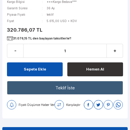
Kargo Bilgisi
***Kargo Bedava***
Garanti Süresi
36 Ay
Piyasa Fiyatı
teklif
Fiyat
5.615,00 USD + KDV
320.786,07 TL
31.076,15 TL den başlayan taksitlerle!!
Sepete Ekle
Hemen Al
Teklif İste
Fiyatı Düşünce Haber Ver
Karşılaştır