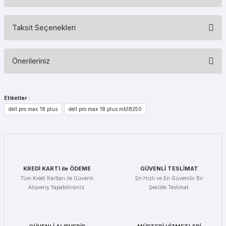
Taksit Seçenekleri
Bu ürüne ilk yorumu siz yapın!
Önerileriniz
Yorum Yaz
Bu ürünün fiyat bilgisi, resim, ürün açıklamalarında ve diğer
konularda yetersiz gördüğünüz noktaları öneri formunu kullanarak
Etiketler :
tarafımıza iletebilirsiniz.
dell pro max 18 plus
dell pro max 18 plus mb18250
Görüş ve önerileriniz için teşekkür ederiz.
Ürün resmi kalitesiz, bozuk veya görüntülenemiyor.
Ürün açıklamasında eksik bilgiler bulunuyor.
Ürün bilgilerinde hatalar bulunuyor.
KREDİ KARTI ile ÖDEME
GÜVENLİ TESLİMAT
Tüm Kredi Kartları ile Güvenli
En Hızlı ve En Güvenilir Bir
Ürün fiyatı diğer sitelerden daha pahalı.
Alışveriş Yapabilirsiniz.
Şekilde Teslimat.
Bu ürüne benzer farklı alternatifler olmalı.