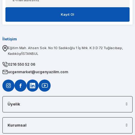
Kayıt Ol
1 sene önce aldığım t600 ekran kartımda bir problem olduğunu düşünerek kendileri
İletişim
PINAR AĞABEYOĞLU
Eğitim Mah. Ahsen Sok. No:10 Sadıkoğlu 1 İş Mrk. K:3 D:72 Tuğlacıbaşı,
Kadıköy/İSTANBUL
Diğerlerinin fiyat teklifi bile gönderemedikleri kadar kısa bir sürede iş istasyon
0216 550 52 06
ucgenmarket@ucgenyazilim.com
Üyelik
Kurumsal