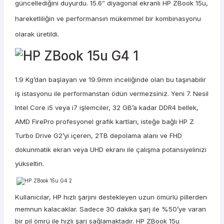
güncellediğini duyurdu. 15.6” diyagonal ekranlı HP ZBook 15u,
hareketliliğin ve performansın mükemmel bir kombinasyonu
olarak üretildi.
1.9 Kg’dan başlayan ve 19.9mm inceliğinde olan bu taşınabilir
iş istasyonu ile performanstan ödün vermezsiniz. Yeni 7. Nesil
Intel Core i5 veya i7 işlemciler, 32 GB’a kadar DDR4 bellek,
AMD FirePro profesyonel grafik kartları, isteğe bağlı HP Z
Turbo Drive G2’yi içeren, 2TB depolama alanı ve FHD
dokunmatik ekran veya UHD ekranı ile çalışma potansiyelinizi
yükseltin.
Kullanıcılar, HP hızlı şarjını destekleyen uzun ömürlü pillerden
memnun kalacaklar. Sadece 30 dakika şarj ile %50’ye varan
bir pil ömrü ile hızlı şarj sağlamaktadır. HP ZBook 15u