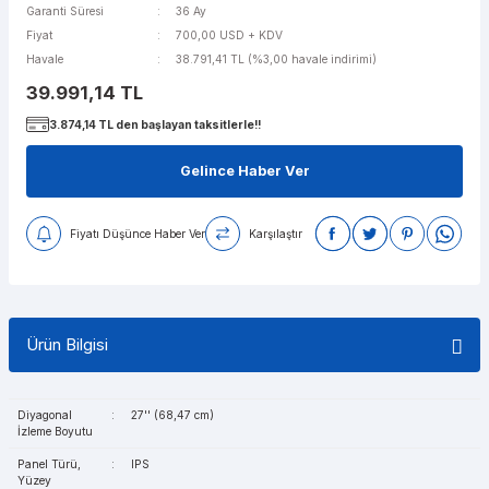
Garanti Süresi
36 Ay
Fiyat
700,00 USD + KDV
Havale
38.791,41 TL (%3,00 havale indirimi)
39.991,14 TL
3.874,14 TL den başlayan taksitlerle!!
Gelince Haber Ver
Fiyatı Düşünce Haber Ver
Karşılaştır
Ürün Bilgisi
Diyagonal
:
27'' (68,47 cm)
İzleme Boyutu
Panel Türü,
:
IPS
Yüzey