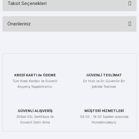
Taksit Seçenekleri
Bu ürüne ilk yorumu siz yapın!
Önerileriniz
Yorum Yaz
Bu ürünün fiyat bilgisi, resim, ürün açıklamalarında ve diğer
konularda yetersiz gördüğünüz noktaları öneri formunu kullanarak
tarafımıza iletebilirsiniz.
Görüş ve önerileriniz için teşekkür ederiz.
Ürün resmi kalitesiz, bozuk veya görüntülenemiyor.
KREDİ KARTI ile ÖDEME
GÜVENLİ TESLİMAT
Ürün açıklamasında eksik bilgiler bulunuyor.
Tüm Kredi Kartları ile Güvenli
En Hızlı ve En Güvenilir Bir
Alışveriş Yapabilirsiniz.
Şekilde Teslimat.
Ürün bilgilerinde hatalar bulunuyor.
Ürün fiyatı diğer sitelerden daha pahalı.
Bu ürüne benzer farklı alternatifler olmalı.
GÜVENLİ ALIŞVERİŞ
MÜŞTERİ HİZMETLERİ
256bit SSL Sertifikası ile
09:00 - 18:00 Saatleri arasında
Güvenli Satın Alma
Hizmetinizdeyiz.