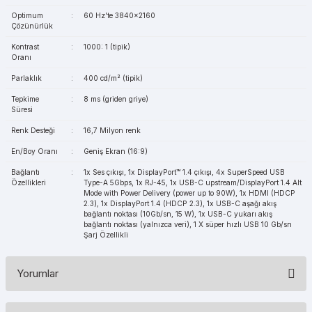
Optimum
:
60 Hz'te 3840x2160
Çözünürlük
Kontrast
:
1000: 1 (tipik)
Oranı
Parlaklık
:
400 cd/m² (tipik)
Tepkime
:
8 ms (griden griye)
Süresi
Renk Desteği
:
16,7 Milyon renk
En/Boy Oranı
:
Geniş Ekran (16:9)
Bağlantı
:
1x Ses çıkışı, 1x DisplayPort™ 1.4 çıkışı, 4x SuperSpeed USB
Özellikleri
Type-A 5Gbps, 1x RJ-45, 1x USB-C upstream/DisplayPort 1.4 Alt
Mode with Power Delivery (power up to 90W), 1x HDMI (HDCP
2.3), 1x DisplayPort 1.4 (HDCP 2.3), 1x USB-C aşağı akış
bağlantı noktası (10Gb/sn, 15 W), 1x USB-C yukarı akış
bağlantı noktası (yalnızca veri), 1 X süper hızlı USB 10 Gb/sn
Şarj Özellikli
Yorumlar