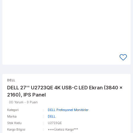
DELL
DELL 27'' U2723QE 4K USB-C LED Ekran (3840 x
2160), IPS Panel
(0) Yorum - 0 Puan
Kategori
DELL Profesyonel Monitörler
Marka
DELL
Stok Kodu
U2723QE
Kargo Bilgisi
***Ücetsiz Kargo***