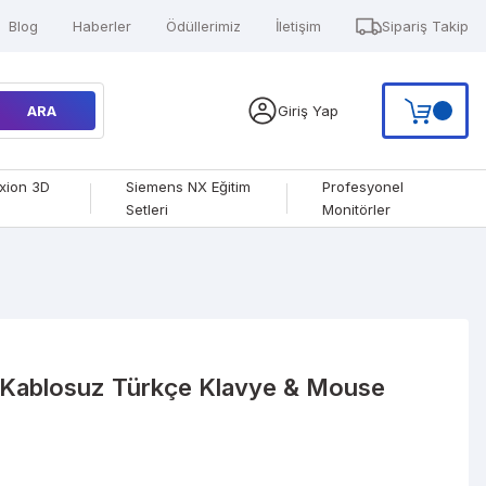
Blog
Haberler
Ödüllerimiz
İletişim
Sipariş Takip
ARA
Giriş Yap
xion 3D
Siemens NX Eğitim
Profesyonel
Setleri
Monitörler
ablosuz Türkçe Klavye & Mouse