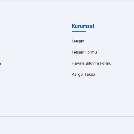
yat teklifi bile gönderemedikleri kadar kısa bir sürede iş istasyonumu kap
Kurumsal
İletişim
İletişim Formu
m
Havale Bildirim Formu
Kargo Takibi