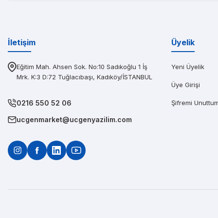
Diğerlerinin fi
İletişim
Üyelik
Eğitim Mah. Ahsen Sok. No:10 Sadıkoğlu 1 İş
Yeni Üyelik
Mrk. K:3 D:72 Tuğlacıbaşı, Kadıköy/İSTANBUL
Üye Girişi
0216 550 52 06
Şifremi Unuttu
ucgenmarket@ucgenyazilim.com