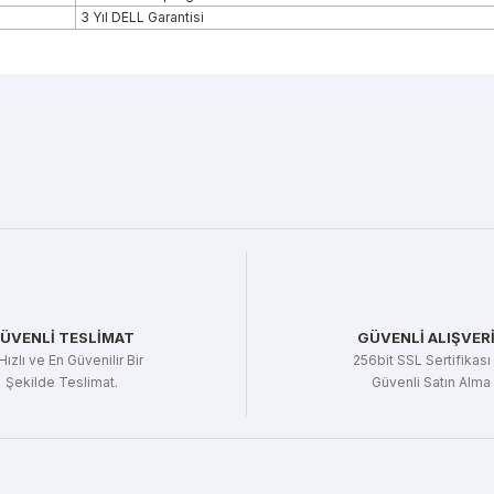
3 Yıl DELL Garantisi
r konularda yetersiz gördüğünüz noktaları öneri formunu kullanarak tarafı
Bu ürüne ilk yorumu siz yapın!
Yorum Yaz
ÜVENLİ TESLİMAT
GÜVENLİ ALIŞVER
Hızlı ve En Güvenilir Bir
256bit SSL Sertifikası 
Şekilde Teslimat.
Güvenli Satın Alma
Gönder