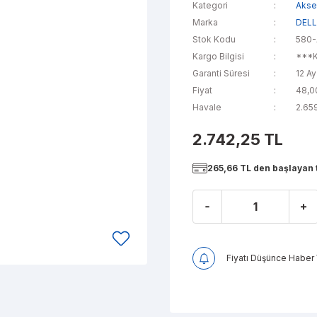
Kategori
Akse
Marka
DEL
Stok Kodu
580
Kargo Bilgisi
***K
Garanti Süresi
12 Ay
Fiyat
48,0
Havale
2.659
2.742,25 TL
265,66 TL den başlayan t
Fiyatı Düşünce Haber 