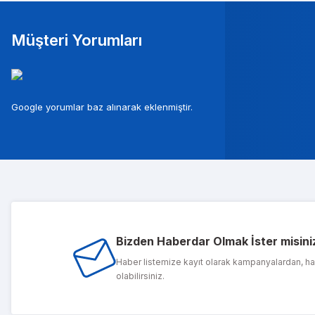
Müşteri Yorumları
Mura
Google yorumlar baz alınarak eklenmiştir.
Musterileri ile c
Tolg
Bizden Haberdar Olmak İster misini
1 sene önce ald
Haber listemize kayıt olarak kampanyalardan, h
olabilirsiniz.
PIN