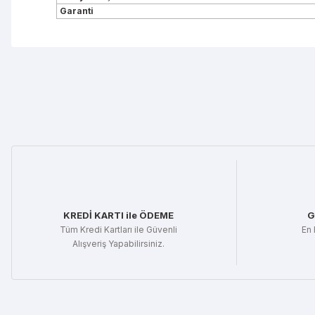
Garanti
Bu ürünün fiyat bilgisi, resim, ürün açıklamalarında ve diğe
Görüş ve önerileriniz için teşekkür ederiz.
Ürün resmi kalitesiz, bozuk veya görüntülenemiyor.
Ürün açıklamasında eksik bilgiler bulunuyor.
Ürün bilgilerinde hatalar bulunuyor.
Ürün fiyatı diğer sitelerden daha pahalı.
Bu ürüne benzer farklı alternatifler olmalı.
KREDİ KARTI ile ÖDEME
G
Tüm Kredi Kartları ile Güvenli
En 
Alışveriş Yapabilirsiniz.