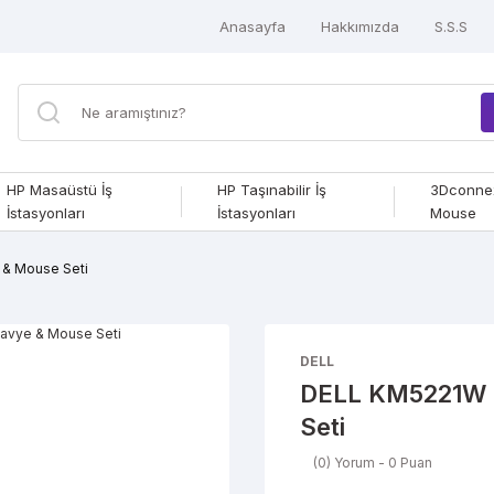
Anasayfa
Hakkımızda
S.S.S
HP Masaüstü İş
HP Taşınabilir İş
3Dconne
İstasyonları
İstasyonları
Mouse
 & Mouse Seti
DELL
DELL KM5221W K
Seti
(0) Yorum - 0 Puan