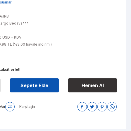
suarlar
L
-AJRB
argo Bedava***
0 USD + KDV
,98 TL (%3,00 havale indirimi)
aksitlerle!!
Sepete Ekle
Hemen Al
Ver
Karşılaştır