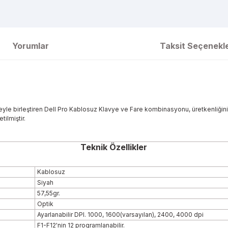
Yorumlar
Taksit Seçenekle
eyle birleştiren Dell Pro Kablosuz Klavye ve Fare kombinasyonu, üretkenliğiniz
ilmiştir.
Teknik Özellikler
Kablosuz
Siyah
57,55gr.
Optik
Ayarlanabilir DPI. 1000, 1600(varsayılan), 2400, 4000 dpi
F1-F12'nin 12 programlanabilir.