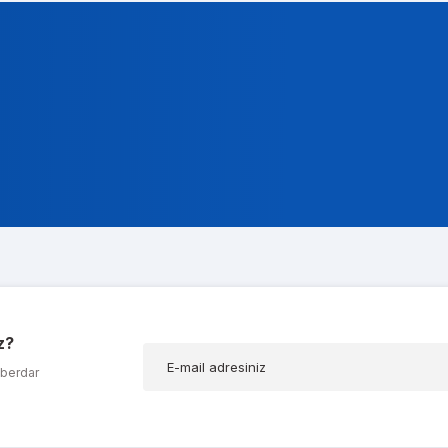
t Gencer
ok alakali, temsilcileri ise cok nazik ve ilgili
a Koç
z?
ığım t600 ekran kartımda bir problem olduğunu düşünerek kendilerine ula
aberdar
AR AĞABEYOĞLU