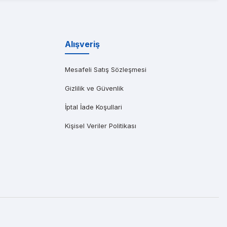
ıma gönderen başarılı bir Dell distribütörüdür. Özellikle saatler içinde t
Alışveriş
Mesafeli Satış Sözleşmesi
Gizlilik ve Güvenlik
İptal İade Koşullari
Kişisel Veriler Politikası