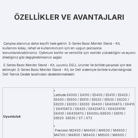
ÖZELLİKLER VE AVANTAJLARI
Çalışma alanınızı daha keyifli hale getirin. E-Series Basic Monitor Stand - Kit,
kullanımı kolay, rahat ve kullanımınızın için en uygun pozisyona
konumlandırabilirsiniz. Optimum konfor ve verimlilik için monitör yüksekliğini ve açısını
dilediğiniz gibi değiştirebilmenizi sağlar.
E-Series Basic Monitor Stand - Kit, uyumlu DELL ürünler ile birlikte çalışmak için test
edilmiştir. E-Series Basic Monitor Stand - Kit, bir Dell sistemiyle birlikte kullanıldığında
Dell Teknik Destek tarafından desteklenmektedir.
Latitude E4300 / E4310 / E5400 / E5410 / E5420 /
E5430 / E5500 / E5510 / E5520 / E5530 / E6220 /
E6230 / E6320 / E6330 E6400 / E6400ATG / E6410
/ E6410ATG / E6420 / E6420ATG / E6420XFR/
E6430 / E6430ATG / E6430s /E6500 / E6510 /
Uyumluluk
E6520 E6530 / ST / XT3
Precision M2400 / M4400 / M4500 / M4600 /
M4700 / M4800 / M6400 / M6500 / M6600 /