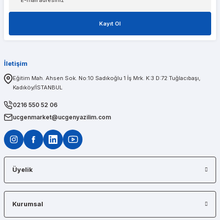
Kayıt Ol
1 sene önce aldığım t600 ekran kartımda bir problem olduğunu düşünerek kendileri
İletişim
PINAR AĞABEYOĞLU
Eğitim Mah. Ahsen Sok. No:10 Sadıkoğlu 1 İş Mrk. K:3 D:72 Tuğlacıbaşı,
Kadıköy/İSTANBUL
Diğerlerinin fiyat teklifi bile gönderemedikleri kadar kısa bir sürede iş istasyon
0216 550 52 06
ucgenmarket@ucgenyazilim.com
Üyelik
Kurumsal