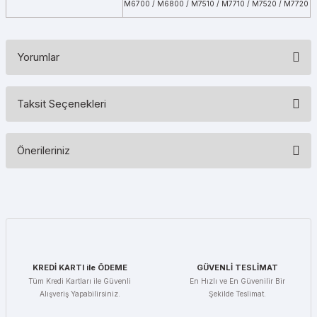
M6700 / M6800 / M7510 / M7710 / M7520 / M7720
Yorumlar
Taksit Seçenekleri
Bu ürüne ilk yorumu siz yapın!
Önerileriniz
Yorum Yaz
Bu ürünün fiyat bilgisi, resim, ürün açıklamalarında ve diğer
konularda yetersiz gördüğünüz noktaları öneri formunu kullanarak
tarafımıza iletebilirsiniz.
Görüş ve önerileriniz için teşekkür ederiz.
Ürün resmi kalitesiz, bozuk veya görüntülenemiyor.
KREDİ KARTI ile ÖDEME
GÜVENLİ TESLİMAT
Ürün açıklamasında eksik bilgiler bulunuyor.
Tüm Kredi Kartları ile Güvenli
En Hızlı ve En Güvenilir Bir
Alışveriş Yapabilirsiniz.
Şekilde Teslimat.
Ürün bilgilerinde hatalar bulunuyor.