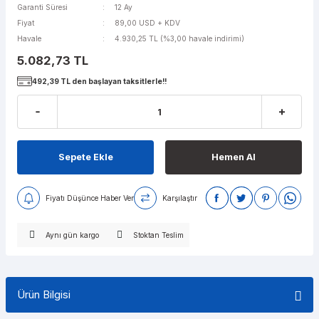
Garanti Süresi
12 Ay
Fiyat
89,00 USD + KDV
Havale
4.930,25 TL (%3,00 havale indirimi)
5.082,73 TL
492,39 TL den başlayan taksitlerle!!
Sepete Ekle
Hemen Al
Fiyatı Düşünce Haber Ver
Karşılaştır
Aynı gün kargo
Stoktan Teslim
Ürün Bilgisi