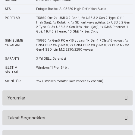
SES
:
Entegre Realtek ALC3220 High Definition Audio
PORTLAR
:
T5860 Ön: 2x USB 3.2 Gen 1; 2x USB 3.2 Gen 2 Type-C (1’i
Hızlı Şarj); 1x Kulaklık; 1x SD kart yuvası;Arka: 3x USB 3.2 Gen
2 Type-C; 3x USB 3.2 Gen 1(2si Hızlı Şarj); 1x RJ45 Ethernet, 1
GbE; 1 RJ45 Ethernet, 10 GbE; 1x Ses Çıkış
GENİŞLEME
:
T5860: 1x Gen5 PCIe x16 yuvası; 1x Gen4 PCIe x16 yuvası; 1x
YUVALARI
Gen4 PCIe x4 yuvası; 2x Gen4 PCIe x8 yuvası; 2x PCIe NVMe
Gen4 SSD için M.2 2230/2280 yuvası
GARANTİ
:
3 Yıl DELL Garantisi
İŞLETİM
:
Windows 11 Pro (64bit)
SİSTEMİ
MONİTÖR
:
Yok (istenilen monitör ilave bedelle eklenebilir)
Yorumlar
Taksit Seçenekleri
Bu ürüne ilk yorumu siz yapın!