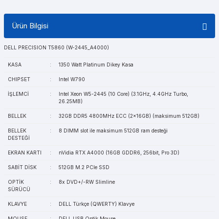
Ürün Bilgisi
DELL PRECISION T5860 (W-2445_A4000)
KASA
:
1350 Watt Platinum Dikey Kasa
CHIPSET
:
Intel W790
İŞLEMCİ
:
Intel Xeon W5-2445 (10 Core) (3.1GHz, 4.4GHz Turbo,
26.25MB)
BELLEK
:
32GB DDR5 4800MHz ECC (2x16GB) (maksimum 512GB)
BELLEK
:
8 DIMM slot ile maksimum 512GB ram desteği
DESTEĞİ
EKRAN KARTI
:
nVidia RTX A4000 (16GB GDDR6, 256bit, Pro 3D)
SABİT DİSK
:
512GB M.2 PCIe SSD
OPTİK
:
8x DVD+/-RW Slimline
SÜRÜCÜ
KLAVYE
:
DELL Türkçe (QWERTY) Klavye
MOUSE
:
DELL USB Optik Mouse