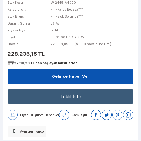
Stok Kodu
W-2445_A4000
Kargo Bilgisi
***Kargo Bedava***
Stok Bilgisi
***Stok Sorunuz***
Garanti Süresi
36 Ay
Piyasa Fiyatı
teklif
Fiyat
3.995,00 USD + KDV
Havale
221.388,09 TL (%3,00 havale indirimi)
228.235,15 TL
22.110,28 TL den başlayan taksitlerle!!
Gelince Haber Ver
Teklif İste
Fiyatı Düşünce Haber Ver
Karşılaştır
Aynı gün kargo