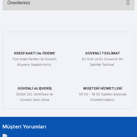
Önerileriniz
Yorum Yaz
Bu ürünün fiyat bilgisi, resim, ürün açıklamalarında ve diğer
konularda yetersiz gördüğünüz noktaları öneri formunu kullanarak
tarafımıza iletebilirsiniz.
Görüş ve önerileriniz için teşekkür ederiz.
Ürün resmi kalitesiz, bozuk veya görüntülenemiyor.
KREDİ KARTI ile ÖDEME
GÜVENLİ TESLİMAT
Ürün açıklamasında eksik bilgiler bulunuyor.
Tüm Kredi Kartları ile Güvenli
En Hızlı ve En Güvenilir Bir
Alışveriş Yapabilirsiniz.
Şekilde Teslimat.
Ürün bilgilerinde hatalar bulunuyor.
Ürün fiyatı diğer sitelerden daha pahalı.
Bu ürüne benzer farklı alternatifler olmalı.
GÜVENLİ ALIŞVERİŞ
MÜŞTERİ HİZMETLERİ
256bit SSL Sertifikası ile
09:00 - 18:00 Saatleri arasında
Güvenli Satın Alma
Hizmetinizdeyiz.
Gönder
Müşteri Yorumları