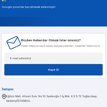
Google yorumlar baz alınarak eklenmiştir.
Murat Gencer
Bizden Haberdar Olmak İster misiniz?
Musterileri ile cok alakali, temsilcileri ise cok nazik ve ilgili
Haber listemize kayıt olarak kampanyalardan, haberdar olabilirsiniz.
Tolga Koç
Kayıt Ol
1 sene önce aldığım t600 ekran kartımda bir problem olduğunu düşünerek kendileri
İletişim
PINAR AĞABEYOĞLU
Eğitim Mah. Ahsen Sok. No:10 Sadıkoğlu 1 İş Mrk. K:3 D:72 Tuğlacıbaşı,
Kadıköy/İSTANBUL
Diğerlerinin fiyat teklifi bile gönderemedikleri kadar kısa bir sürede iş istasyon