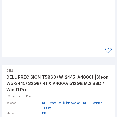
DELL
DELL PRECISION T5860 (W-2445_A4000) | Xeon
W5-2445/ 32GB/ RTX A4000/ 512GB M.2 SSD /
Win 11 Pro
(0) Yorum - 0 Puan
Kategori
DELL Masaüstü İş İstasyonları
,
DELL Precision
T5860
Marka
DELL