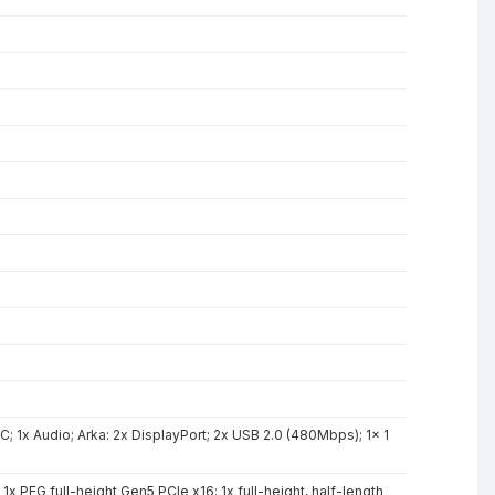
e-C; 1x Audio; Arka: 2x DisplayPort; 2x USB 2.0 (480Mbps); 1x 1
 PEG full-height Gen5 PCIe x16; 1x full-height, half-length