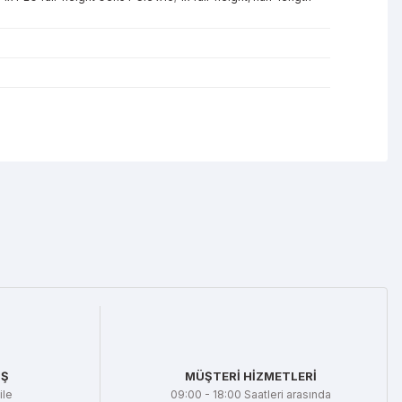
mıza iletebilirsiniz.
İŞ
MÜŞTERİ HİZMETLERİ
ile
09:00 - 18:00 Saatleri arasında