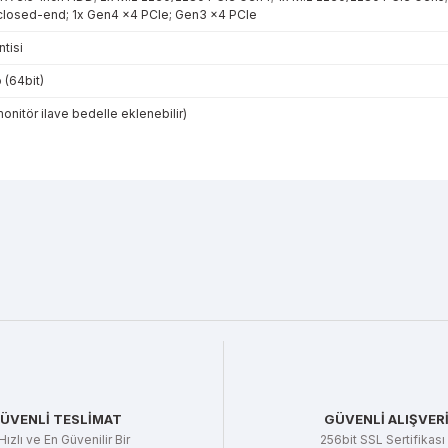
closed-end; 1x Gen4 x4 PCIe; Gen3 x4 PCIe
ntisi
 (64bit)
monitör ilave bedelle eklenebilir)
r konularda yetersiz gördüğünüz noktaları öneri formunu kullanarak tarafı
Bu ürüne ilk yorumu siz yapın!
Yorum Yaz
ÜVENLİ TESLİMAT
GÜVENLİ ALIŞVER
Hızlı ve En Güvenilir Bir
256bit SSL Sertifikası 