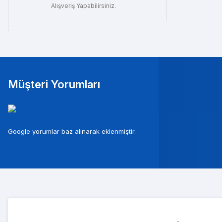
Alışveriş Yapabilirsiniz.
Müşteri Yorumları
Mura
Google yorumlar baz alınarak eklenmiştir.
Musterileri ile c
Tolg