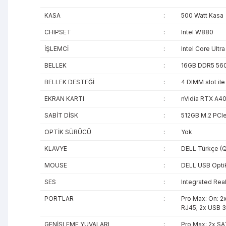
KASA
:
500 Watt Kasa
CHIPSET
:
Intel W880
İŞLEMCİ
:
Intel Core Ult
BELLEK
:
16GB DDR5 56
BELLEK DESTEĞİ
:
4 DIMM slot il
EKRAN KARTI
:
nVidia RTX A40
SABİT DİSK
:
512GB M.2 PCI
OPTİK SÜRÜCÜ
:
Yok
KLAVYE
:
DELL Türkçe (
MOUSE
:
DELL USB Opti
SES
:
Integrated Rea
PORTLAR
:
Pro Max: Ön: 2x
RJ45; 2x USB 3
GENİŞLEME YUVALARI
:
Pro Max: 2x SA