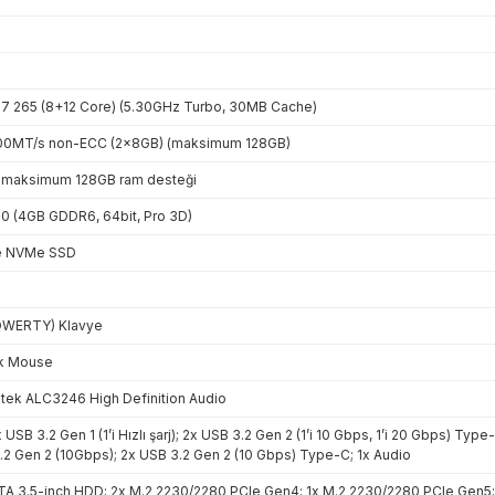
ra 7 265 (8+12 Core) (5.30GHz Turbo, 30MB Cache)
00MT/s non-ECC (2x8GB) (maksimum 128GB)
e maksimum 128GB ram desteği
0 (4GB GDDR6, 64bit, Pro 3D)
e NVMe SSD
QWERTY) Klavye
k Mouse
ltek ALC3246 High Definition Audio
 USB 3.2 Gen 1 (1’i Hızlı şarj); 2x USB 3.2 Gen 2 (1’i 10 Gbps, 1’i 20 Gbps) Typ
.2 Gen 2 (10Gbps); 2x USB 3.2 Gen 2 (10 Gbps) Type-C; 1x Audio
TA 3.5-inch HDD; 2x M.2 2230/2280 PCIe Gen4; 1x M.2 2230/2280 PCIe Gen5; 1x