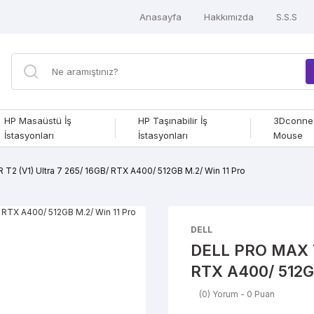
Anasayfa
Hakkımızda
S.S.S
HP Masaüstü İş
HP Taşınabilir İş
3Dconne
İstasyonları
İstasyonları
Mouse
 (V1) Ultra 7 265/ 16GB/ RTX A400/ 512GB M.2/ Win 11 Pro
DELL
DELL PRO MAX T
RTX A400/ 512GB
(0) Yorum - 0 Puan