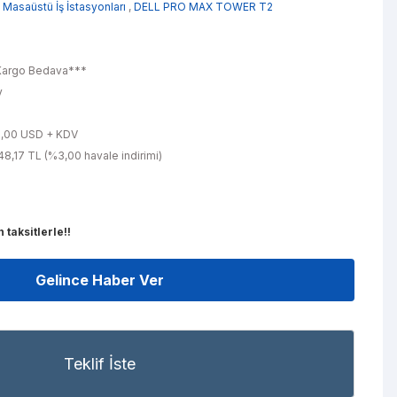
Masaüstü İş İstasyonları
,
DELL PRO MAX TOWER T2
L
argo Bedava***
y
f
9,00 USD + KDV
8,17 TL (%3,00 havale indirimi)
taksitlerle!!
Gelince Haber Ver
Teklif İste