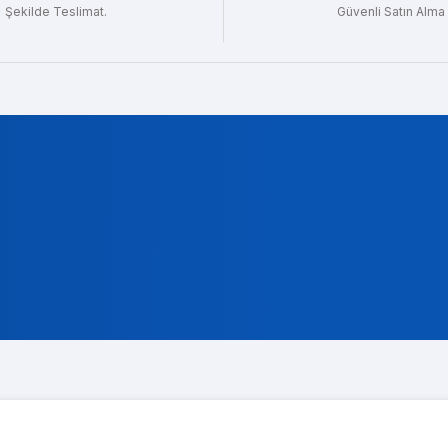
Şekilde Teslimat.
Güvenli Satın Alma
Gönder
t Gencer
ok alakali, temsilcileri ise cok nazik ve ilgili
a Koç