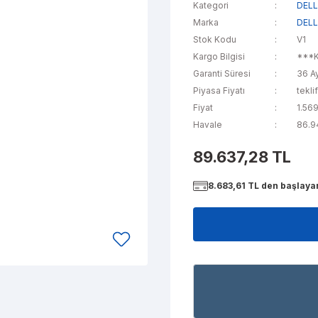
Kategori
DELL 
Marka
DEL
Stok Kodu
V1
Kargo Bilgisi
***K
Garanti Süresi
36 A
Piyasa Fiyatı
tekli
Fiyat
1.56
Havale
86.94
89.637,28 TL
8.683,61 TL den başlayan 