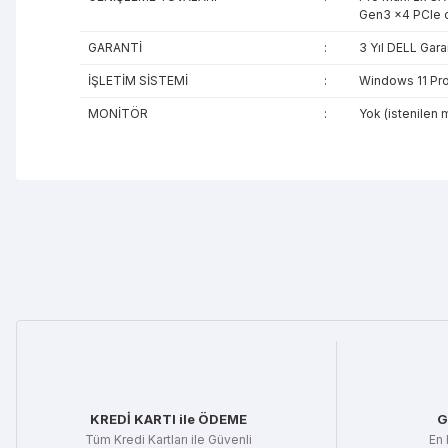
Gen3 x4 PCIe 
GARANTİ
:
3 Yıl DELL Gara
İŞLETİM SİSTEMİ
:
Windows 11 Pro
MONİTÖR
:
Yok (istenilen 
Bu ürünün fiyat bilgisi, resim, ürün açıklamalarında ve diğe
Görüş ve önerileriniz için teşekkür ederiz.
Ürün resmi kalitesiz, bozuk veya görüntülenemiyor.
Ürün açıklamasında eksik bilgiler bulunuyor.
Ürün bilgilerinde hatalar bulunuyor.
Ürün fiyatı diğer sitelerden daha pahalı.
Bu ürüne benzer farklı alternatifler olmalı.
KREDİ KARTI ile ÖDEME
G
Tüm Kredi Kartları ile Güvenli
En 