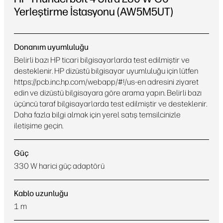
Yerleştirme İstasyonu (AW5M5UT)
HP Thunderbolt 4 Ultra 280 W G6 Yerleştirme İstasyonu
Donanım uyumluluğu
(AW5M5UT) Tüm teknik özellikler
Belirli bazı HP ticari bilgisayarlarda test edilmiştir ve
desteklenir. HP dizüstü bilgisayar uyumluluğu için lütfen
https://pcb.inc.hp.com/webapp/#!/us-en adresini ziyaret
edin ve dizüstü bilgisayara göre arama yapın. Belirli bazı
üçüncü taraf bilgisayarlarda test edilmiştir ve desteklenir.
Daha fazla bilgi almak için yerel satış temsilcinizle
iletişime geçin.
Güç
330 W harici güç adaptörü
Kablo uzunluğu
1 m