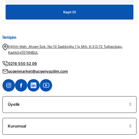
Kayıt Ol
1 sene önce aldığım t600 ekran kartımda bir problem olduğunu düşünerek kendilerine ul
İletişim
PINAR AĞABEYOĞLU
Eğitim Mah. Ahsen Sok. No:10 Sadıkoğlu 1 İş Mrk. K:3 D:72 Tuğlacıbaşı,
Kadıköy/İSTANBUL
Diğerlerinin fiyat teklifi bile gönderemedikleri kadar kısa bir sürede iş istasyonumu k
0216 550 52 06
ucgenmarket@ucgenyazilim.com
Üyelik
Kurumsal