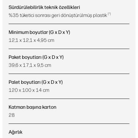
Sürdürülebilirlik teknik özellikleri
*
%35 tüketici sonrası geri dönüştürülmüş plastik
Minimum boyutlar (G x D x Y)
12,1 x 12,1 x 4,95 cm
Paket boyutları (G x D x Y)
39,6 x 17,1 x 9,5 cm
Palet boyutları (G x D x Y)
120 x 100 x 14 cm
Katman başına karton
28
Ağırlık