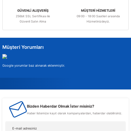
Bu ürüne benzer farklı alternatifler olmalı.
GÜVENLİ ALIŞVERİŞ
MÜŞTERİ HİZMETLERİ
256bit SSL Sertifikası ile
09:00 - 18:00 Saatleri arasında
Güvenli Satın Alma
Hizmetinizdeyiz.
Gönder
Müşteri Yorumları
Google yorumlar baz alınarak eklenmiştir.
Murat Gencer
Bizden Haberdar Olmak İster misiniz?
Musterileri ile cok alakali, temsilcileri ise cok nazik ve ilgili
Haber listemize kayıt olarak kampanyalardan, haberdar olabilirsiniz.
Tolga Koç