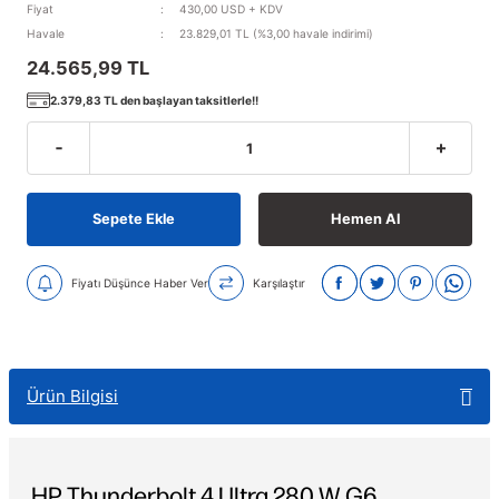
Fiyat
430,00 USD + KDV
Havale
23.829,01 TL (%3,00 havale indirimi)
24.565,99 TL
2.379,83 TL den başlayan taksitlerle!!
Sepete Ekle
Hemen Al
Fiyatı Düşünce Haber Ver
Karşılaştır
Ürün Bilgisi
HP Thunderbolt 4 Ultra 280 W G6