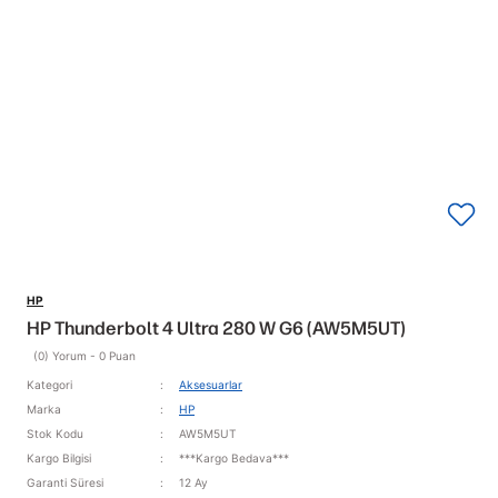
HP
HP Thunderbolt 4 Ultra 280 W G6 (AW5M5UT)
(0) Yorum - 0 Puan
Kategori
Aksesuarlar
Marka
HP
Stok Kodu
AW5M5UT
Kargo Bilgisi
***Kargo Bedava***
Garanti Süresi
12 Ay