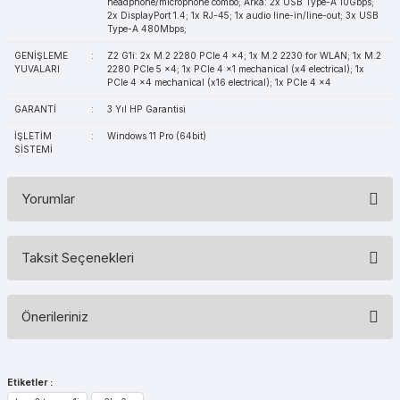
headphone/microphone combo; Arka: 2x USB Type-A 10Gbps;
2x DisplayPort 1.4; 1x RJ-45; 1x audio line-in/line-out; 3x USB
Type-A 480Mbps;
GENİŞLEME
:
Z2 G1i: 2x M.2 2280 PCIe 4 x4; 1x M.2 2230 for WLAN; 1x M.2
YUVALARI
2280 PCIe 5 x4; 1x PCIe 4 x1 mechanical (x4 electrical); 1x
PCIe 4 x4 mechanical (x16 electrical); 1x PCIe 4 x4
GARANTİ
:
3 Yıl HP Garantisi
İŞLETİM
:
Windows 11 Pro (64bit)
SİSTEMİ
Yorumlar
Taksit Seçenekleri
Bu ürüne ilk yorumu siz yapın!
Önerileriniz
Yorum Yaz
Bu ürünün fiyat bilgisi, resim, ürün açıklamalarında ve diğer
konularda yetersiz gördüğünüz noktaları öneri formunu kullanarak
Etiketler :
tarafımıza iletebilirsiniz.