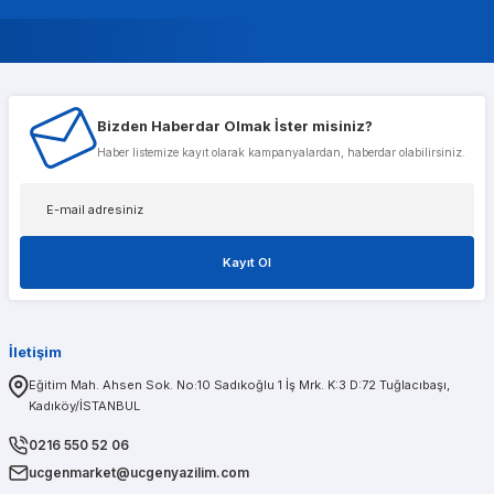
Murat Gencer
Bizden Haberdar Olmak İster misiniz?
Musterileri ile cok alakali, temsilcileri ise cok nazik ve ilgili
Haber listemize kayıt olarak kampanyalardan, haberdar olabilirsiniz.
Tolga Koç
Kayıt Ol
1 sene önce aldığım t600 ekran kartımda bir problem olduğunu düşünerek kendileri
İletişim
PINAR AĞABEYOĞLU
Eğitim Mah. Ahsen Sok. No:10 Sadıkoğlu 1 İş Mrk. K:3 D:72 Tuğlacıbaşı,
Kadıköy/İSTANBUL
Diğerlerinin fiyat teklifi bile gönderemedikleri kadar kısa bir sürede iş istasyon
0216 550 52 06
ucgenmarket@ucgenyazilim.com