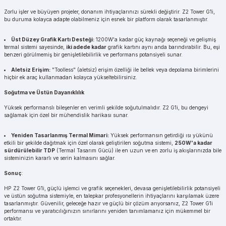
Zorlu işler ve büyüyen projeler, donanım ihtiyaçlarınızı sürekli değiştirir. Z2 Tower G1i,
bu duruma kolayca adapte olabilmeniz için esnek bir platform olarak tasarlanmıştır.
Üst Düzey Grafik Kartı Desteği:
1200W'a kadar güç kaynağı seçeneği ve gelişmiş
termal sistemi sayesinde,
iki adede kadar
grafik kartını aynı anda barındırabilir. Bu, eşi
benzeri görülmemiş bir genişletilebilirlik ve performans potansiyeli sunar.
Aletsiz Erişim:
"Toolless" (aletsiz) erişim özelliği ile bellek veya depolama birimlerini
hiçbir ek araç kullanmadan kolayca yükseltebilirsiniz.
Soğutma ve Üstün Dayanıklılık
Yüksek performanslı bileşenler en verimli şekilde soğutulmalıdır. Z2 G1i, bu dengeyi
sağlamak için özel bir mühendislik harikası sunar.
Yeniden Tasarlanmış Termal Mimari:
Yüksek performansın getirdiği ısı yükünü
etkili bir şekilde dağıtmak için özel olarak geliştirilen soğutma sistemi,
250W'a kadar
sürdürülebilir TDP
(Termal Tasarım Gücü) ile en uzun ve en zorlu iş akışlarınızda bile
sisteminizin kararlı ve serin kalmasını sağlar.
Sonuç
:
HP Z2 Tower G1i, güçlü işlemci ve grafik seçenekleri, devasa genişletilebilirlik potansiyeli
ve üstün soğutma sistemiyle, en talepkar profesyonellerin ihtiyaçlarını karşılamak üzere
tasarlanmıştır. Güvenilir, geleceğe hazır ve güçlü bir çözüm arıyorsanız, Z2 Tower G1i
performansı ve yaratıcılığınızın sınırlarını yeniden tanımlamanız için mükemmel bir
ortaktır.