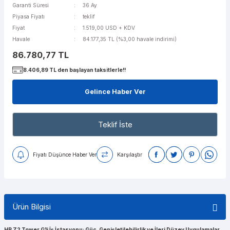
Garanti Süresi
36 Ay
Piyasa Fiyatı
teklif
Fiyat
1.519,00 USD + KDV
Havale
84.177,35 TL (%3,00 havale indirimi)
86.780,77 TL
8.406,89 TL den başlayan taksitlerle!!
Gelince Haber Ver
Teklif İste
Fiyatı Düşünce Haber Ver
Karşılaştır
Ürün Bilgisi
HP Z2 Tower G1i İş İstasyonu: Güç, Genişletilebilirlik ve İleri Düzey Uygulamalar