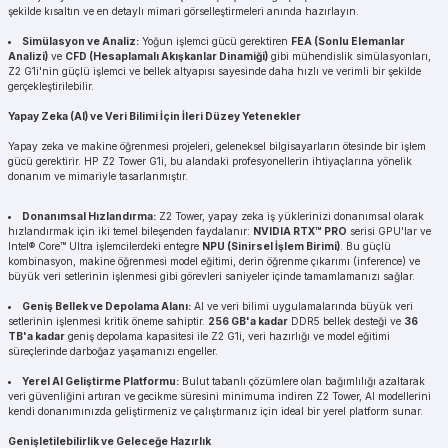
şekilde kısaltın ve en detaylı mimari görselleştirmeleri anında hazırlayın.
Simülasyon ve Analiz:
Yoğun işlemci gücü gerektiren
FEA (Sonlu Elemanlar
Analizi)
ve
CFD (Hesaplamalı Akışkanlar Dinamiği)
gibi mühendislik simülasyonları,
Z2 G1i'nin güçlü işlemci ve bellek altyapısı sayesinde daha hızlı ve verimli bir şekilde
gerçekleştirilebilir.
Yapay Zeka (AI) ve Veri Bilimi İçin İleri Düzey Yetenekler
Yapay zeka ve makine öğrenmesi projeleri, geleneksel bilgisayarların ötesinde bir işlem
gücü gerektirir. HP Z2 Tower G1i, bu alandaki profesyonellerin ihtiyaçlarına yönelik
donanım ve mimariyle tasarlanmıştır.
Donanımsal Hızlandırma:
Z2 Tower, yapay zeka iş yüklerinizi donanımsal olarak
hızlandırmak için iki temel bileşenden faydalanır:
NVIDIA RTX™ PRO
serisi GPU'lar ve
Intel® Core™ Ultra işlemcilerdeki entegre
NPU (Sinirsel İşlem Birimi)
. Bu güçlü
kombinasyon, makine öğrenmesi model eğitimi, derin öğrenme çıkarımı (inference) ve
büyük veri setlerinin işlenmesi gibi görevleri saniyeler içinde tamamlamanızı sağlar.
Geniş Bellek ve Depolama Alanı:
AI ve veri bilimi uygulamalarında büyük veri
setlerinin işlenmesi kritik öneme sahiptir.
256 GB'a kadar
DDR5 bellek desteği ve
36
TB'a kadar
geniş depolama kapasitesi ile Z2 G1i, veri hazırlığı ve model eğitimi
süreçlerinde darboğaz yaşamanızı engeller.
Yerel AI Geliştirme Platformu:
Bulut tabanlı çözümlere olan bağımlılığı azaltarak
veri güvenliğini artıran ve gecikme süresini minimuma indiren Z2 Tower, AI modellerini
kendi donanımınızda geliştirmeniz ve çalıştırmanız için ideal bir yerel platform sunar.
Genişletilebilirlik ve Geleceğe Hazırlık