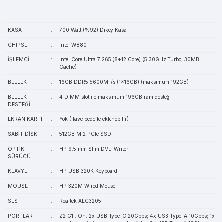
KASA
:
700 Watt (%92) Dikey Kasa
CHIPSET
:
Intel W880
İŞLEMCİ
:
Intel Core Ultra 7 265 (8+12 Core) (5.30GHz Turbo, 30MB
Cache)
BELLEK
:
16GB DDR5 5600MT/s (1x16GB) (maksimum 192GB)
BELLEK
:
4 DIMM slot ile maksimum 196GB ram desteği
DESTEĞİ
EKRAN KARTI
:
Yok (ilave bedelle eklenebilir)
SABİT DİSK
:
512GB M.2 PCIe SSD
OPTİK
:
HP 9.5 mm Slim DVD-Writer
SÜRÜCÜ
KLAVYE
:
HP USB 320K Keyboard
MOUSE
:
HP 320M Wired Mouse
SES
:
Realtek ALC3205
PORTLAR
:
Z2 G1i: Ön: 2x USB Type-C 20Gbps; 4x USB Type-A 10Gbps; 1x