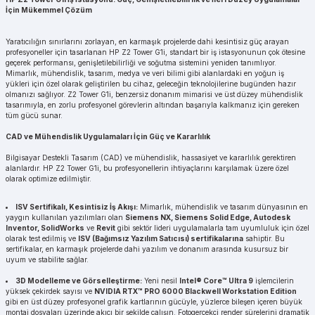
İçin Mükemmel Çözüm
Yaratıcılığın sınırlarını zorlayan, en karmaşık projelerde dahi kesintisiz güç arayan
profesyoneller için tasarlanan HP Z2 Tower G1i, standart bir iş istasyonunun çok ötesine
geçerek performansı, genişletilebilirliği ve soğutma sistemini yeniden tanımlıyor.
Mimarlık, mühendislik, tasarım, medya ve veri bilimi gibi alanlardaki en yoğun iş
yükleri için özel olarak geliştirilen bu cihaz, geleceğin teknolojilerine bugünden hazır
olmanızı sağlıyor. Z2 Tower G1i, benzersiz donanım mimarisi ve üst düzey mühendislik
tasarımıyla, en zorlu profesyonel görevlerin altından başarıyla kalkmanız için gereken
tüm gücü sunar.
CAD ve Mühendislik Uygulamaları İçin Güç ve Kararlılık
Bilgisayar Destekli Tasarım (CAD) ve mühendislik, hassasiyet ve kararlılık gerektiren
alanlardır. HP Z2 Tower G1i, bu profesyonellerin ihtiyaçlarını karşılamak üzere özel
olarak optimize edilmiştir.
ISV Sertifikalı, Kesintisiz İş Akışı:
Mimarlık, mühendislik ve tasarım dünyasının en
yaygın kullanılan yazılımları olan
Siemens NX, Siemens Solid Edge, Autodesk
Inventor, SolidWorks
ve
Revit
gibi sektör lideri uygulamalarla tam uyumluluk için özel
olarak test edilmiş ve
ISV (Bağımsız Yazılım Satıcısı) sertifikalarına
sahiptir. Bu
sertifikalar, en karmaşık projelerde dahi yazılım ve donanım arasında kusursuz bir
uyum ve stabilite sağlar.
3D Modelleme ve Görselleştirme:
Yeni nesil
Intel® Core™ Ultra 9
işlemcilerin
yüksek çekirdek sayısı ve
NVIDIA RTX™ PRO 6000 Blackwell Workstation Edition
gibi en üst düzey profesyonel grafik kartlarının gücüyle, yüzlerce bileşen içeren büyük
montaj dosyaları üzerinde akıcı bir şekilde çalışın. Fotogerçekçi render sürelerini dramatik