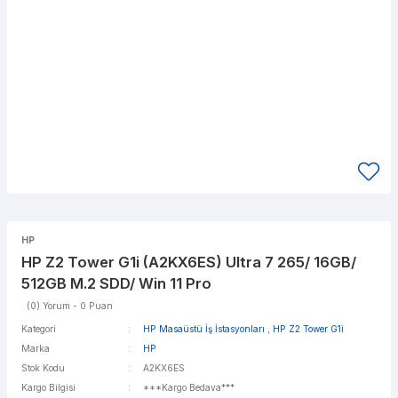
HP
HP Z2 Tower G1i (A2KX6ES) Ultra 7 265/ 16GB/
512GB M.2 SDD/ Win 11 Pro
(0) Yorum - 0 Puan
Kategori
HP Masaüstü İş İstasyonları
,
HP Z2 Tower G1i
Marka
HP
Stok Kodu
A2KX6ES
Kargo Bilgisi
***Kargo Bedava***