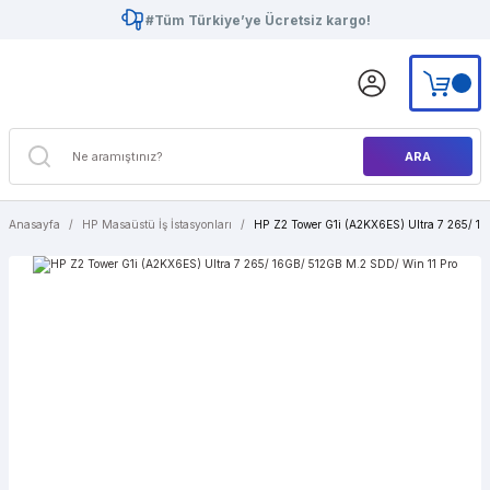
#Tüm Türkiye’ye Ücretsiz kargo!
ARA
Anasayfa
HP Masaüstü İş İstasyonları
HP Z2 Tower G1i (A2KX6ES) Ultra 7 265/ 1