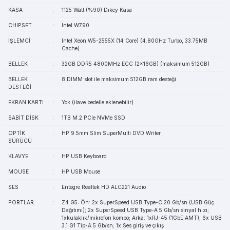
KASA
:
1125 Watt (%90) Dikey Kasa
CHIPSET
:
Intel W790
İŞLEMCİ
:
Intel Xeon W5-2555X (14 Core) (4.80GHz Turbo, 33.75MB
Cache)
BELLEK
:
32GB DDR5 4800MHz ECC (2x16GB) (maksimum 512GB)
BELLEK
:
8 DIMM slot ile maksimum 512GB ram desteği
DESTEĞİ
EKRAN KARTI
:
Yok (ilave bedelle eklenebilir)
SABİT DİSK
:
1TB M.2 PCIe NVMe SSD
OPTİK
:
HP 9.5mm Slim SuperMulti DVD Writer
SÜRÜCÜ
KLAVYE
:
HP USB Keyboard
MOUSE
:
HP USB Mouse
SES
:
Entegre Realtek HD ALC221 Audio
PORTLAR
:
Z4 G5: Ön: 2x SuperSpeed USB Type-C 20 Gb/sn (USB Güç
Dağıtımı); 2x SuperSpeed USB Type-A 5 Gb/sn sinyal hızı;
1xkulaklık/mikrofon kombo; Arka: 1xRJ-45 (1GbE AMT); 6x USB
3.1 G1 Tip-A 5 Gb/sn; 1x Ses giriş ve çıkış