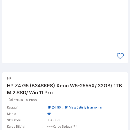
HP
HP Z4 G5 (B34SKES) Xeon W5-2555X/ 32GB/ 1TB
M.2 SSD/ Win 11 Pro
(0) Yorum - 0 Puan
Kategori
HP Z4 G5
,
HP Masaüstü İş İstasyonları
Marka
HP
Stok Kodu
B34SKES
Kargo Bilgisi
***Kargo Bedava***