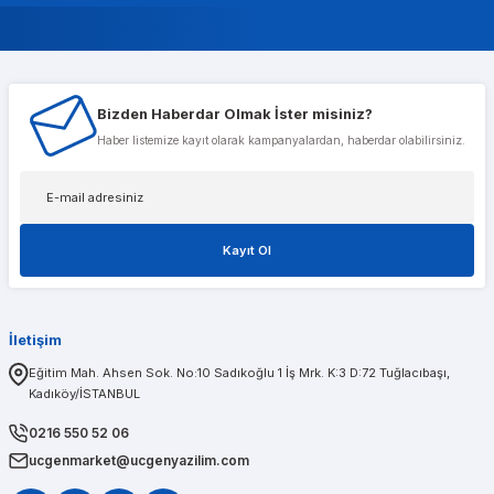
Murat Gencer
Bizden Haberdar Olmak İster misiniz?
Musterileri ile cok alakali, temsilcileri ise cok nazik ve ilgili
Haber listemize kayıt olarak kampanyalardan, haberdar olabilirsiniz.
Tolga Koç
Kayıt Ol
1 sene önce aldığım t600 ekran kartımda bir problem olduğunu düşünerek kendileri
İletişim
PINAR AĞABEYOĞLU
Eğitim Mah. Ahsen Sok. No:10 Sadıkoğlu 1 İş Mrk. K:3 D:72 Tuğlacıbaşı,
Kadıköy/İSTANBUL
Diğerlerinin fiyat teklifi bile gönderemedikleri kadar kısa bir sürede iş istasyon
0216 550 52 06
ucgenmarket@ucgenyazilim.com