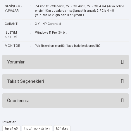
GENİŞLEME
:
Z4 G5: 1x PCIe 5x16; 2x PCIe 4x16; 2x PCIe 4 x4 (Arka bölme
YUVALARI
erişimi tüm yuvalardan sağlanabilir ancak 2 PCIe 4 x8
yalnızca M.2 için dahili erişimdir.)
GARANTİ
:
3 Yıl HP Garantisi
İŞLETİM
:
Windows 11 Pro (64bit)
SİSTEMİ
MONİTÖR
:
Yok (istenilen monitör ilave bedelle eklenebilir)
Yorumlar
Taksit Seçenekleri
Bu ürüne ilk yorumu siz yapın!
Önerileriniz
Yorum Yaz
Bu ürünün fiyat bilgisi, resim, ürün açıklamalarında ve diğer
konularda yetersiz gördüğünüz noktaları öneri formunu kullanarak
Etiketler :
tarafımıza iletebilirsiniz.
hp z4 g5
hp z4 workstation
b34skes
Görüş ve önerileriniz için teşekkür ederiz.