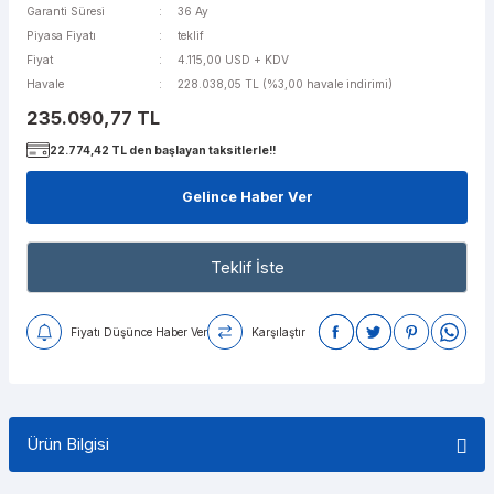
Garanti Süresi
36 Ay
Piyasa Fiyatı
teklif
Fiyat
4.115,00 USD + KDV
Havale
228.038,05 TL (%3,00 havale indirimi)
235.090,77 TL
22.774,42 TL den başlayan taksitlerle!!
Gelince Haber Ver
Teklif İste
Fiyatı Düşünce Haber Ver
Karşılaştır
Ürün Bilgisi