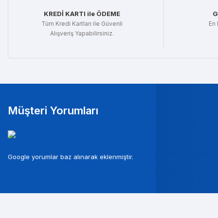
KREDİ KARTI ile ÖDEME
G
Tüm Kredi Kartları ile Güvenli
En 
Alışveriş Yapabilirsiniz.
Müşteri Yorumları
Mura
Google yorumlar baz alınarak eklenmiştir.
Musterileri ile c
Tolg