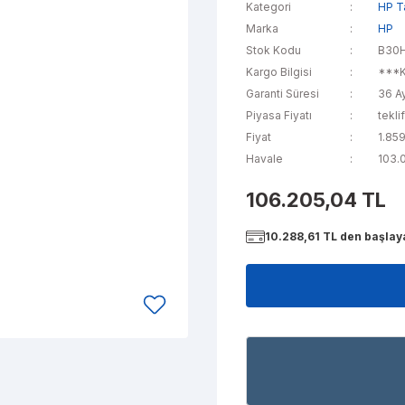
Kategori
HP Ta
Marka
HP
Stok Kodu
B30
Kargo Bilgisi
***K
Garanti Süresi
36 A
Piyasa Fiyatı
tekli
Fiyat
1.85
Havale
103.0
106.205,04 TL
10.288,61 TL den başlaya