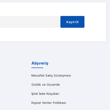
ştım ve süreci o kadar hızlı yönettiler ki 3 gün içinde kart gitti geldi
Kayıt Ol
ıma gönderen başarılı bir Dell distribütörüdür. Özellikle saatler içinde t
Alışveriş
Mesafeli Satış Sözleşmesi
Gizlilik ve Güvenlik
İptal İade Koşullari
Kişisel Veriler Politikası