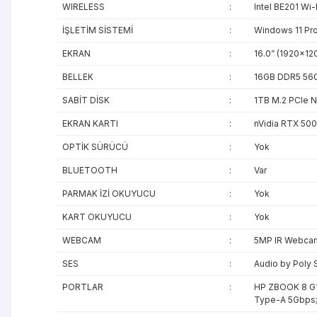
WIRELESS
:
Intel BE201 Wi-
İŞLETİM SİSTEMİ
:
Windows 11 Pro
EKRAN
:
16.0” (1920x12
BELLEK
:
16GB DDR5 560
SABİT DİSK
:
1TB M.2 PCIe 
EKRAN KARTI
:
nVidia RTX 500
OPTİK SÜRÜCÜ
:
Yok
BLUETOOTH
:
Var
PARMAK İZİ OKUYUCU
:
Yok
KART OKUYUCU
:
Yok
WEBCAM
:
5MP IR Webca
SES
:
Audio by Poly 
PORTLAR
:
HP ZBOOK 8 G1i 
Type-A 5Gbps; 