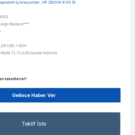
şınabilir İş İstasyonları
,
HP ZBOOK 8 G1i 16
HGES
argo Bedava***
y
f
9,00 USD + KDV
18,89 TL (%3,00 havale indirimi)
n taksitlerle!!
Gelince Haber Ver
Teklif İste