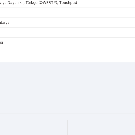
Sıvıya Dayanıklı, Türkçe (QWERTY), Touchpad
tarya
si
r konularda yetersiz gördüğünüz noktaları öneri formunu kullanarak tarafı
Bu ürüne ilk yorumu siz yapın!
Yorum Yaz