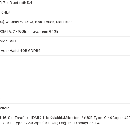
Fi 7 + Bluetooth 5.4
 64bit
00), 400nits WUXGA, Non-Touch, Mat Ekran
0MT/s (1x16GB) (maksimum 64GB)
NVMe SSD
 Ada (Harici 4GB GDDR6)
m
Studio
16: Sol Taraf: 1x HDMI 2.1; 1x Kulaklık/Mikrofon; 2xUSB Type-C 40Gbps (USB Gü
1x USB Type-C 20Gbps (USB Güç Dağılımı, DisplayPort 1.4);