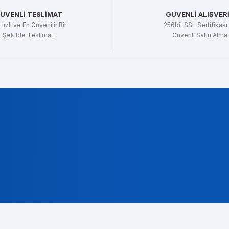
ÜVENLİ TESLİMAT
GÜVENLİ ALIŞVER
Hızlı ve En Güvenilir Bir
256bit SSL Sertifikası 
Şekilde Teslimat.
Güvenli Satın Alma
Gönder
t Gencer
ok alakali, temsilcileri ise cok nazik ve ilgili
a Koç