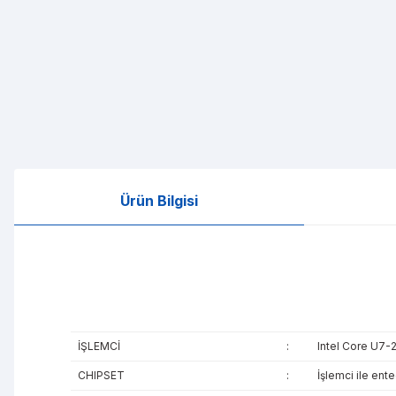
Ürün Bilgisi
İŞLEMCİ
:
Intel Core U7-
CHIPSET
:
İşlemci ile ent