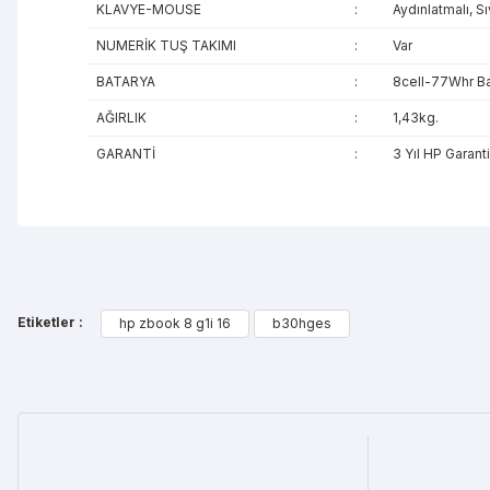
KLAVYE-MOUSE
:
Aydınlatmalı, 
NUMERİK TUŞ TAKIMI
:
Var
BATARYA
:
8cell-77Whr Ba
AĞIRLIK
:
1,43kg.
GARANTİ
:
3 Yıl HP Garanti
Bu ürünün fiyat bilgisi, resim, ürün açıklamalarında ve diğe
Görüş ve önerileriniz için teşekkür ederiz.
Etiketler :
hp zbook 8 g1i 16
b30hges
Ürün resmi kalitesiz, bozuk veya görüntülenemiyor.
Ürün açıklamasında eksik bilgiler bulunuyor.
Ürün bilgilerinde hatalar bulunuyor.
Ürün fiyatı diğer sitelerden daha pahalı.
Bu ürüne benzer farklı alternatifler olmalı.