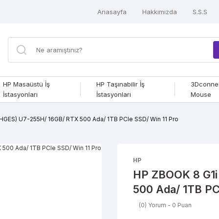
Anasayfa
Hakkımızda
S.S.S
HP Masaüstü İş
HP Taşınabilir İş
3Dconne
İstasyonları
İstasyonları
Mouse
HGES) U7-255H/ 16GB/ RTX 500 Ada/ 1TB PCIe SSD/ Win 11 Pro
HP
HP ZBOOK 8 G1i
500 Ada/ 1TB PC
(0) Yorum - 0 Puan