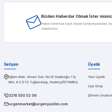
Bizden Haberdar Olmak İster misini
1 sene önce ald
Haber listemize kayıt olarak kampanyalardan, h
olabilirsiniz.
PIN
Diğerlerinin fi
İletişim
Üyelik
Eğitim Mah. Ahsen Sok. No:10 Sadıkoğlu 1 İş
Yeni Üyelik
Mrk. K:3 D:72 Tuğlacıbaşı, Kadıköy/İSTANBUL
Üye Girişi
0216 550 52 06
Şifremi Unuttu
ucgenmarket@ucgenyazilim.com