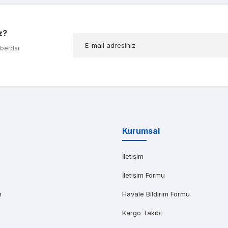
z?
ığım t600 ekran kartımda bir problem olduğunu düşünerek kendilerine ula
aberdar
AR AĞABEYOĞLU
yat teklifi bile gönderemedikleri kadar kısa bir sürede iş istasyonumu kap
Kurumsal
İletişim
İletişim Formu
m
Havale Bildirim Formu
Kargo Takibi