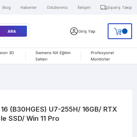
Blog
Haberler
Ödüllerimiz
İletişim
Sipariş Takip
ARA
Giriş Yap
xion 3D
Siemens NX Eğitim
Profesyonel
Setleri
Monitörler
 16 (B30HGES) U7-255H/ 16GB/ RTX
Ie SSD/ Win 11 Pro