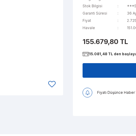
Stok Bilgisi
***
Garanti Süresi
36 A
Fiyat
2.72
Havale
151.0
155.679,80 TL
15.081,48 TL den başlaya
Fiyatı Düşünce Haber 