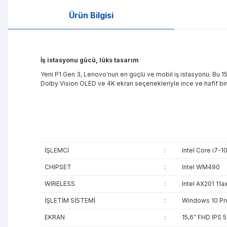
Ürün Bilgisi
İş istasyonu gücü, lüks tasarım
Yeni P1 Gen 3, Lenovo'nun en güçlü ve mobil iş istasyonu. Bu 15
Dolby Vision OLED ve 4K ekran seçenekleriyle ince ve hafif bi
İŞLEMCİ
:
Intel Core i7-
CHIPSET
:
Intel WM490
WIRELESS
:
Intel AX201 11ax
İŞLETİM SİSTEMİ
:
Windows 10 Pr
EKRAN
:
15,6” FHD IPS 