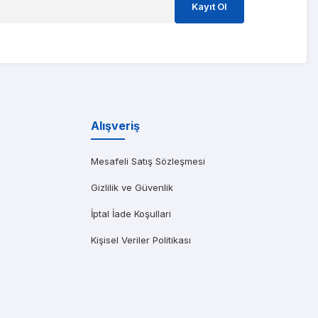
Kayıt Ol
ıma gönderen başarılı bir Dell distribütörüdür. Özellikle saatler içinde t
Alışveriş
Mesafeli Satış Sözleşmesi
Gizlilik ve Güvenlik
İptal İade Koşullari
Kişisel Veriler Politikası