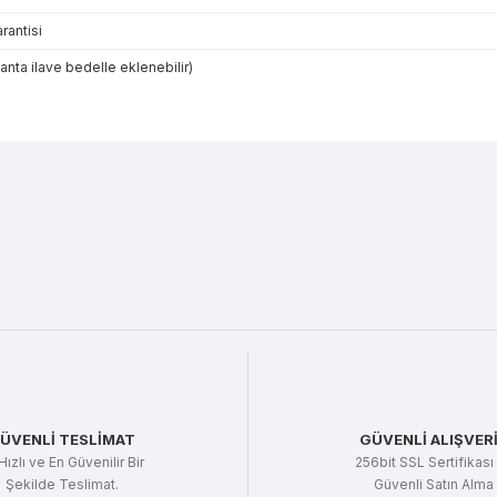
rantisi
çanta ilave bedelle eklenebilir)
r konularda yetersiz gördüğünüz noktaları öneri formunu kullanarak tarafı
Bu ürüne ilk yorumu siz yapın!
Yorum Yaz
ÜVENLİ TESLİMAT
GÜVENLİ ALIŞVER
Hızlı ve En Güvenilir Bir
256bit SSL Sertifikası 
Şekilde Teslimat.
Güvenli Satın Alma