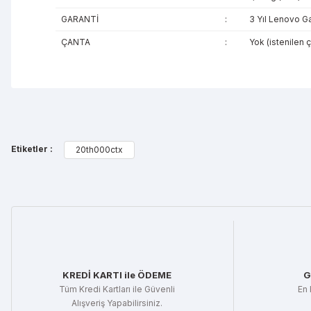
GARANTİ
:
3 Yıl Lenovo Ga
ÇANTA
:
Yok (istenilen 
Bu ürünün fiyat bilgisi, resim, ürün açıklamalarında ve diğe
Görüş ve önerileriniz için teşekkür ederiz.
Etiketler :
20th000ctx
Ürün resmi kalitesiz, bozuk veya görüntülenemiyor.
Ürün açıklamasında eksik bilgiler bulunuyor.
Ürün bilgilerinde hatalar bulunuyor.
Ürün fiyatı diğer sitelerden daha pahalı.
Bu ürüne benzer farklı alternatifler olmalı.
KREDİ KARTI ile ÖDEME
G
Tüm Kredi Kartları ile Güvenli
En 
Alışveriş Yapabilirsiniz.