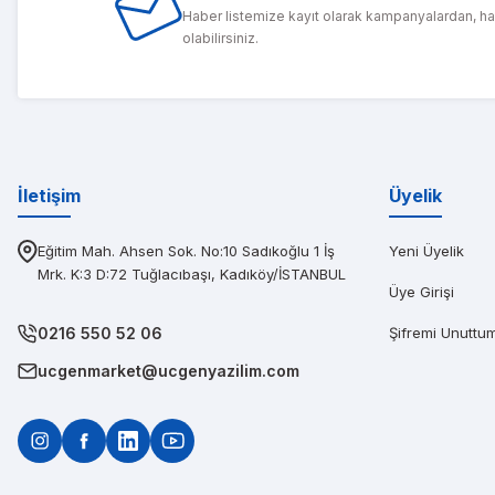
Haber listemize kayıt olarak kampanyalardan, h
olabilirsiniz.
PIN
Diğerlerinin fi
İletişim
Üyelik
Eğitim Mah. Ahsen Sok. No:10 Sadıkoğlu 1 İş
Yeni Üyelik
Mrk. K:3 D:72 Tuğlacıbaşı, Kadıköy/İSTANBUL
Üye Girişi
0216 550 52 06
Şifremi Unuttu
ucgenmarket@ucgenyazilim.com