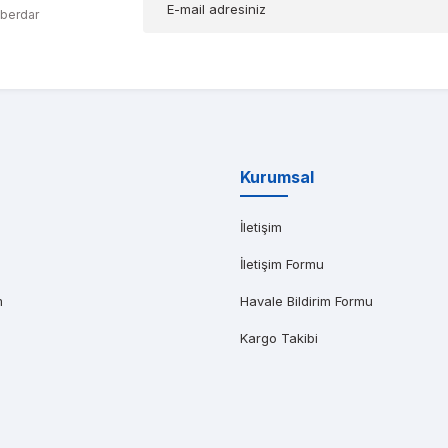
aberdar
AR AĞABEYOĞLU
yat teklifi bile gönderemedikleri kadar kısa bir sürede iş istasyonumu kap
Kurumsal
İletişim
İletişim Formu
m
Havale Bildirim Formu
Kargo Takibi