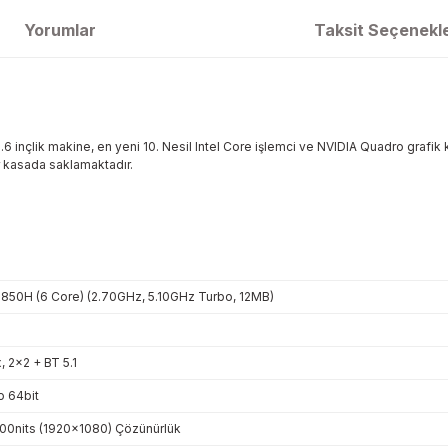
Yorumlar
Taksit Seçenekle
.6 inçlik makine, en yeni 10. Nesil Intel Core işlemci ve NVIDIA Quadro grafik
r kasada saklamaktadır.
10850H (6 Core) (2.70GHz, 5.10GHz Turbo, 12MB)
, 2x2 + BT 5.1
o 64bit
500nits (1920x1080) Çözünürlük