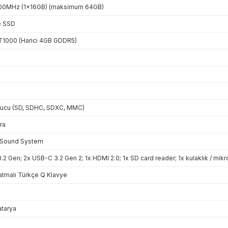
00MHz (1x16GB) (maksimum 64GB)
e SSD
T1000 (Harici 4GB GDDR5)
yucu (SD, SDHC, SDXC, MMC)
ra
 Sound System
.2 Gen; 2x USB-C 3.2 Gen 2; 1x HDMI 2.0; 1x SD card reader; 1x kulaklık / mikro
atmalı Türkçe Q Klavye
tarya