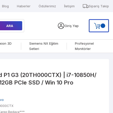
Blog
Haberler
Ödüllerimiz
İletişim
Sipariş Takip
ARA
Giriş Yap
xion 3D
Siemens NX Eğitim
Profesyonel
Setleri
Monitörler
d P1 G3 (20TH000CTX) | i7-10850H/
512GB PCIe SSD / Win 10 Pro
ovo
H000CTX
argo Bedava***