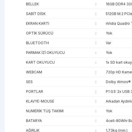
BELLEK
:
16GB DDR4 32
SABİT DİSK
:
512GB M.2 PCI
EKRAN KARTI
:
nVidia Quadro 
OPTİK SÜRÜCÜ
:
Yok
BLUETOOTH
:
Var
PARMAK İZİ OKUYUCU
:
Yok
KART OKUYUCU
:
1x SD kart oku
WEBCAM
:
720p HD Kame
SES
:
Dolby Atmos®
PORTLAR
:
P1 G3: 2x USB 3
KLAVYE-MOUSE
:
Arkadan Aydınl
NUMERİK TUŞ TAKIMI
:
Yok
BATARYA
:
4cell-80Whr Ba
AĞIRLIK
:
1,73kg (min.)