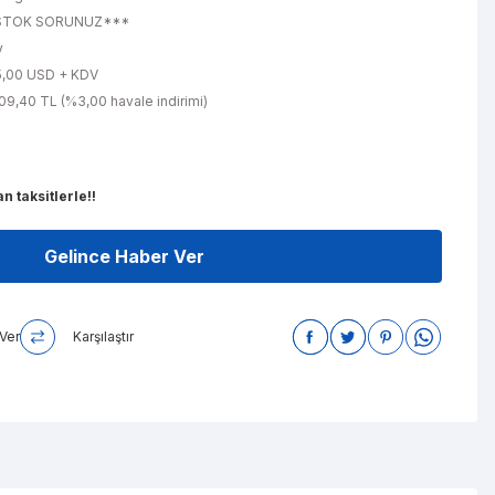
STOK SORUNUZ***
y
5,00 USD + KDV
09,40 TL (%3,00 havale indirimi)
n taksitlerle!!
Gelince Haber Ver
Ver
Karşılaştır