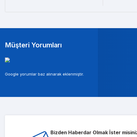
Müşteri Yorumları
Mura
Google yorumlar baz alınarak eklenmiştir.
Musterileri ile c
Tolg
Bizden Haberdar Olmak İster misini
1 sene önce ald