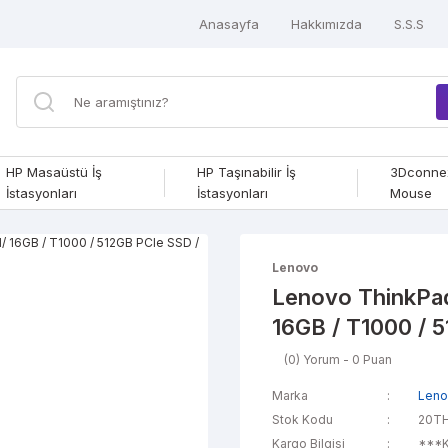
Anasayfa
Hakkımızda
S.S.S
HP Masaüstü İş
HP Taşınabilir İş
3Dconne
İstasyonları
İstasyonları
Mouse
Lenovo
Lenovo ThinkPa
16GB / T1000 / 
(0) Yorum - 0 Puan
Marka
Len
Stok Kodu
20T
Kargo Bilgisi
***K