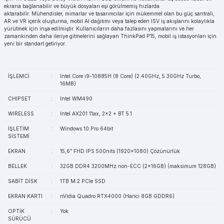
ekrana bağlanabilir ve büyük dosyaları eşi görülmemiş hızlarda
aktarabilir. Mühendisler, mimarlar ve tasarımcılar için mükemmel olan bu güç santrali,
AR ve VR içerik oluşturma, mobil AI dağıtımı veya talep eden ISV iş akışlarını kolaylıkla
yürütmek için inşa edilmiştir. Kullanıcıların daha fazlasını yapmalarını ve her
zamankinden daha ileriye gitmelerini sağlayan ThinkPad P15, mobil iş istasyonları için
yeni bir standart getiriyor.
İŞLEMCİ
:
Intel Core i9-10885H (8 Core) (2.40GHz, 5.30GHz Turbo,
16MB)
CHIPSET
:
Intel WM490
WIRELESS
:
Intel AX201 11ax, 2x2 + BT 5.1
İŞLETİM
:
Windows 10 Pro 64bit
SİSTEMİ
EKRAN
:
15,6” FHD IPS 500nits (1920x1080) Çözünürlük
BELLEK
:
32GB DDR4 3200MHz non-ECC (2x16GB) (maksimum 128GB)
SABİT DİSK
:
1TB M.2 PCIe SSD
EKRAN KARTI
:
nVidia Quadro RTX4000 (Harici 8GB GDDR6)
OPTİK
:
Yok
SÜRÜCÜ