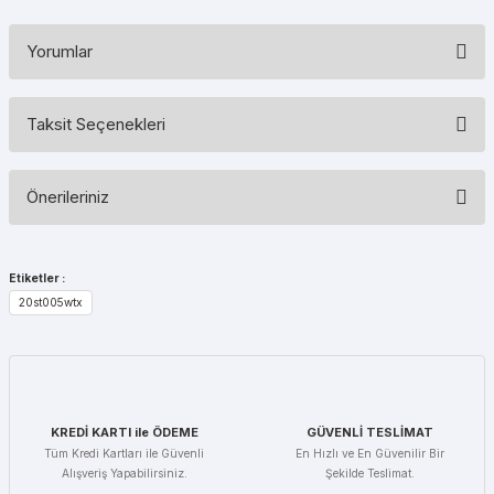
Yorumlar
Taksit Seçenekleri
Bu ürüne ilk yorumu siz yapın!
Önerileriniz
Yorum Yaz
Bu ürünün fiyat bilgisi, resim, ürün açıklamalarında ve diğer
konularda yetersiz gördüğünüz noktaları öneri formunu kullanarak
Etiketler :
tarafımıza iletebilirsiniz.
20st005wtx
Görüş ve önerileriniz için teşekkür ederiz.
Ürün resmi kalitesiz, bozuk veya görüntülenemiyor.
Ürün açıklamasında eksik bilgiler bulunuyor.
Ürün bilgilerinde hatalar bulunuyor.
KREDİ KARTI ile ÖDEME
GÜVENLİ TESLİMAT
Tüm Kredi Kartları ile Güvenli
En Hızlı ve En Güvenilir Bir
Ürün fiyatı diğer sitelerden daha pahalı.
Alışveriş Yapabilirsiniz.
Şekilde Teslimat.
Bu ürüne benzer farklı alternatifler olmalı.