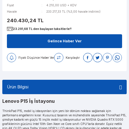
Fiyat
4.210,00 USD + KDV
Havale
233.217,33 TL (%3,00 havale indirimi)
240.430,24 TL
23.291,68 TL den başlayan taksitlerle!!
Gelince Haber Ver
Fiyatı Düşünce Haber Ver
Karşılaştır
Ürün Bilgisi
Lenovo P15 İş İstayonu
ThinkPad P15, mobil iş istasyonları için yeni bir dönüm noktası sağlamak için
performans engellerini kırar. Kusursuz tasarım ve mühendislik sayesinde ThinkPad P15,
şimdiye kadarki en güçlü 15 inçlik mobil iş istasyonudur ve NVIDIA Quadro RTX 5000
grafiklerinin gücünü Intel 10th Gen Xeon ve Core sınıfı CPU'larla donatır. Eşsiz netlik
için 4K OLED veya Dolby Vision HDR'li LCD ekranı ile kullanıcılar üç adede kadar ek