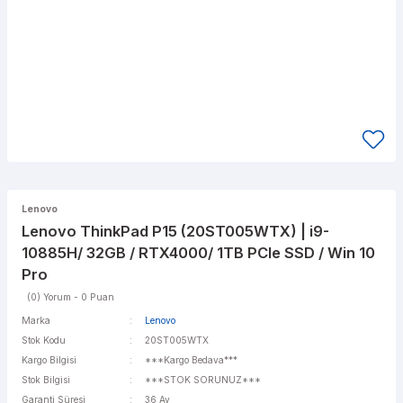
Lenovo
Lenovo ThinkPad P15 (20ST005WTX) | i9-
10885H/ 32GB / RTX4000/ 1TB PCIe SSD / Win 10
Pro
(0) Yorum - 0 Puan
Marka
Lenovo
Stok Kodu
20ST005WTX
Kargo Bilgisi
***Kargo Bedava***
Stok Bilgisi
***STOK SORUNUZ***
Garanti Süresi
36 Ay