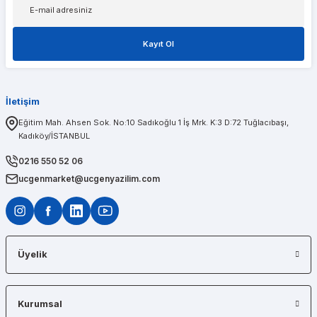
Tolga Koç
Kayıt Ol
1 sene önce aldığım t600 ekran kartımda bir problem olduğunu düşünerek kendileri
İletişim
PINAR AĞABEYOĞLU
Eğitim Mah. Ahsen Sok. No:10 Sadıkoğlu 1 İş Mrk. K:3 D:72 Tuğlacıbaşı,
Kadıköy/İSTANBUL
Diğerlerinin fiyat teklifi bile gönderemedikleri kadar kısa bir sürede iş istasyon
0216 550 52 06
ucgenmarket@ucgenyazilim.com
Üyelik
Kurumsal