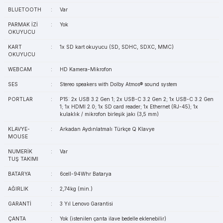
BLUETOOTH
:
Var
PARMAK İZİ
:
Yok
OKUYUCU
KART
:
1x SD kart okuyucu (SD, SDHC, SDXC, MMC)
OKUYUCU
WEBCAM
:
HD Kamera-Mikrofon
SES
:
Stereo speakers with Dolby Atmos® sound system
PORTLAR
:
P15: 2x USB 3.2 Gen 1; 2x USB-C 3.2 Gen 2; 1x USB-C 3.2 Gen
1; 1x HDMI 2.0; 1x SD card reader; 1x Ethernet (RJ-45); 1x
kulaklık / mikrofon birleşik jakı (3,5 mm)
KLAVYE-
:
Arkadan Aydınlatmalı Türkçe Q Klavye
MOUSE
NUMERİK
:
Var
TUŞ TAKIMI
BATARYA
:
6cell-94Whr Batarya
AĞIRLIK
:
2,74kg (min.)
GARANTİ
:
3 Yıl Lenovo Garantisi
ÇANTA
:
Yok (istenilen çanta ilave bedelle eklenebilir)