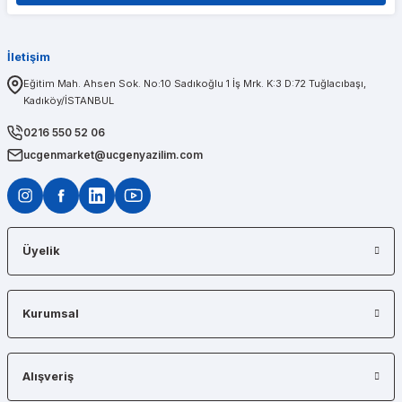
İletişim
PINAR AĞABEYOĞLU
Eğitim Mah. Ahsen Sok. No:10 Sadıkoğlu 1 İş Mrk. K:3 D:72 Tuğlacıbaşı,
Kadıköy/İSTANBUL
Diğerlerinin fiyat teklifi bile gönderemedikleri kadar kısa bir sürede iş istasyon
0216 550 52 06
ucgenmarket@ucgenyazilim.com
Üyelik
Kurumsal
Alışveriş