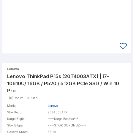
Lenovo
Lenovo ThinkPad P15s (20T4003ATX) | i7-
10610U/ 16GB / P520 / 512GB PCIe SSD / Win 10
Pro
(0) Yorum - 0 Puan
Marka
Lenovo
Stok Kodu
20T4003ATX
Kargo Bilgisi
***Kargo Bedava***
Stok Bilgisi
***STOK SORUNUZ***
Garanti Süresi
36 Ay