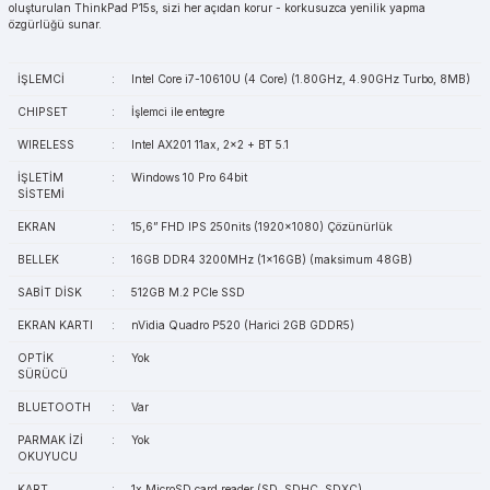
oluşturulan ThinkPad P15s, sizi her açıdan korur - korkusuzca yenilik yapma
özgürlüğü sunar.
İŞLEMCİ
:
Intel Core i7-10610U (4 Core) (1.80GHz, 4.90GHz Turbo, 8MB)
CHIPSET
:
İşlemci ile entegre
WIRELESS
:
Intel AX201 11ax, 2x2 + BT 5.1
İŞLETİM
:
Windows 10 Pro 64bit
SİSTEMİ
EKRAN
:
15,6” FHD IPS 250nits (1920x1080) Çözünürlük
BELLEK
:
16GB DDR4 3200MHz (1x16GB) (maksimum 48GB)
SABİT DİSK
:
512GB M.2 PCIe SSD
EKRAN KARTI
:
nVidia Quadro P520 (Harici 2GB GDDR5)
OPTİK
:
Yok
SÜRÜCÜ
BLUETOOTH
:
Var
PARMAK İZİ
:
Yok
OKUYUCU
KART
:
1x MicroSD card reader (SD, SDHC, SDXC)