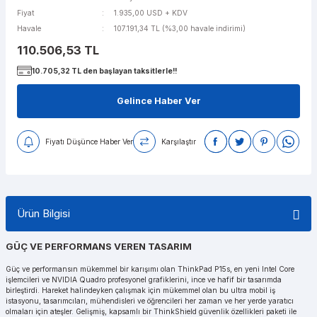
Fiyat
1.935,00 USD + KDV
Havale
107.191,34 TL (%3,00 havale indirimi)
110.506,53 TL
10.705,32 TL den başlayan taksitlerle!!
Gelince Haber Ver
Fiyatı Düşünce Haber Ver
Karşılaştır
Ürün Bilgisi
GÜÇ VE PERFORMANS VEREN TASARIM
Güç ve performansın mükemmel bir karışımı olan ThinkPad P15s, en yeni Intel Core
işlemcileri ve NVIDIA Quadro profesyonel grafiklerini, ince ve hafif bir tasarımda
birleştirdi. Hareket halindeyken çalışmak için mükemmel olan bu ultra mobil iş
istasyonu, tasarımcıları, mühendisleri ve öğrencileri her zaman ve her yerde yaratıcı
olmaları için ateşler. Gelişmiş, kapsamlı bir ThinkShield güvenlik özellikleri paketi ile