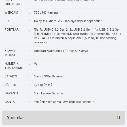
OKUYUCU
WEBCAM
:
720p HD Kamera
SES
:
Dolby ® Audio ™ ile kullanıcıya dönük hoparlörler
PORTLAR
:
15s: 1x USB-C 3.2 Gen 2; 2x USB 3.2 Gen 1; 1x USB-C 3.2 Gen
1; 1x HDMI 1.4b; 1x microSD card reader; 1x Ethernet (RJ-45); 1x
1x kulaklık / mikrofon birleşik jakı (3,5 mm); 1x side docking
connector
KLAVYE-
:
Arkadan Aydınlatmalı Türkçe Q Klavye
MOUSE
NUMERİK
:
Var
TUŞ TAKIMI
BATARYA
:
3cell-57Whr Batarya
AĞIRLIK
:
1,75kg (min.)
GARANTİ
:
3 Yıl Lenovo Garantisi
ÇANTA
:
Yok (istenilen çanta ilave bedelle eklenebilir)
Yorumlar