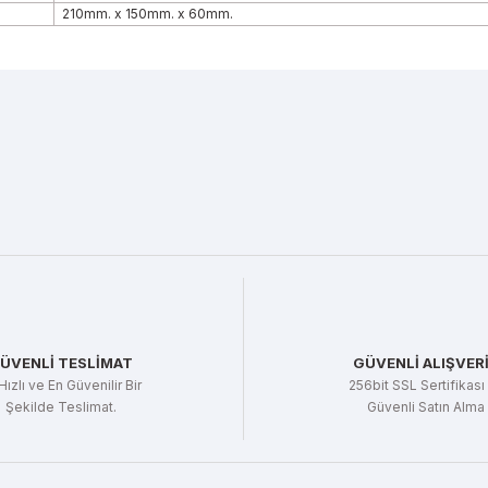
210mm. x 150mm. x 60mm.
r konularda yetersiz gördüğünüz noktaları öneri formunu kullanarak tarafı
Bu ürüne ilk yorumu siz yapın!
Yorum Yaz
ÜVENLİ TESLİMAT
GÜVENLİ ALIŞVER
Hızlı ve En Güvenilir Bir
256bit SSL Sertifikası 
Şekilde Teslimat.
Güvenli Satın Alma
Gönder