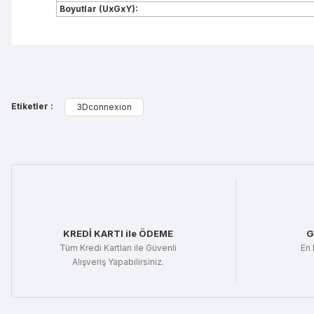
Boyutlar (UxGxY):
Bu ürünün fiyat bilgisi, resim, ürün açıklamalarında ve diğe
Görüş ve önerileriniz için teşekkür ederiz.
Etiketler :
3Dconnexion
Ürün resmi kalitesiz, bozuk veya görüntülenemiyor.
Ürün açıklamasında eksik bilgiler bulunuyor.
Ürün bilgilerinde hatalar bulunuyor.
Ürün fiyatı diğer sitelerden daha pahalı.
Bu ürüne benzer farklı alternatifler olmalı.
KREDİ KARTI ile ÖDEME
G
Tüm Kredi Kartları ile Güvenli
En 
Alışveriş Yapabilirsiniz.