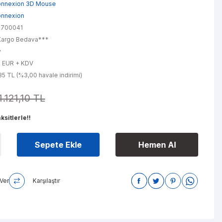
nnexion 3D Mouse
nnexion
-700041
argo Bedava***
y
0 EUR + KDV
5 TL (%3,00 havale indirimi)
1.121,10 TL
sitlerle!!
Sepete Ekle
Hemen Al
Ver
Karşılaştır