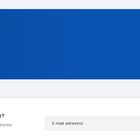
t Gencer
ok alakali, temsilcileri ise cok nazik ve ilgili
a Koç
z?
ığım t600 ekran kartımda bir problem olduğunu düşünerek kendilerine ula
aberdar