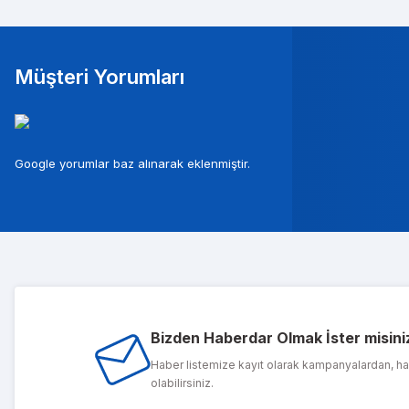
Müşteri Yorumları
Mura
Google yorumlar baz alınarak eklenmiştir.
Musterileri ile c
Tolg
Bizden Haberdar Olmak İster misini
1 sene önce ald
Haber listemize kayıt olarak kampanyalardan, h
olabilirsiniz.