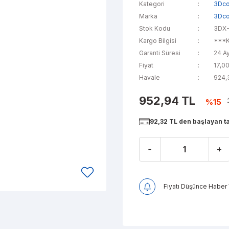
Kategori
3Dco
Marka
3Dco
Stok Kodu
3DX
Kargo Bilgisi
***K
Garanti Süresi
24 A
Fiyat
17,0
Havale
924,3
952,94 TL
%15
92,32 TL den başlayan tak
Fiyatı Düşünce Haber 