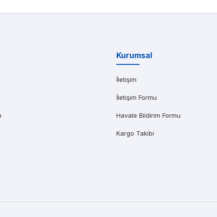
AR AĞABEYOĞLU
yat teklifi bile gönderemedikleri kadar kısa bir sürede iş istasyonumu kap
Kurumsal
İletişim
İletişim Formu
m
Havale Bildirim Formu
Kargo Takibi