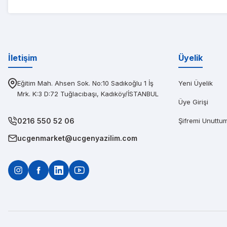
PIN
Diğerlerinin fi
İletişim
Üyelik
Eğitim Mah. Ahsen Sok. No:10 Sadıkoğlu 1 İş
Yeni Üyelik
Mrk. K:3 D:72 Tuğlacıbaşı, Kadıköy/İSTANBUL
Üye Girişi
0216 550 52 06
Şifremi Unuttu
ucgenmarket@ucgenyazilim.com