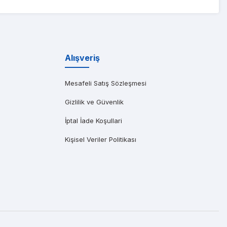
ıma gönderen başarılı bir Dell distribütörüdür. Özellikle saatler içinde t
Alışveriş
Mesafeli Satış Sözleşmesi
Gizlilik ve Güvenlik
İptal İade Koşullari
Kişisel Veriler Politikası