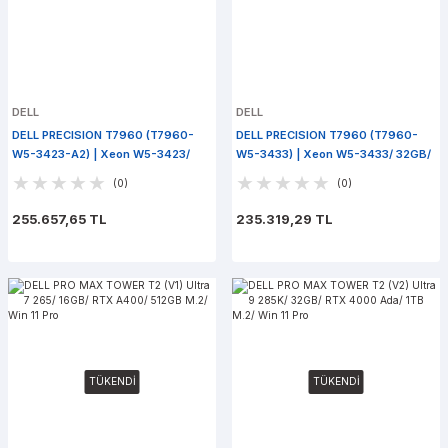
DELL
DELL
DELL PRECISION T7960 (T7960-
DELL PRECISION T7960 (T7960-
W5-3423-A2) | Xeon W5-3423/
W5-3433) | Xeon W5-3433/ 32GB/
32GB/ A2000/ 512GB M.2 SSD /
512GB M.2 SSD / Win 11 Pro
(0)
(0)
Win 11 Pro
255.657,65 TL
235.319,29 TL
TÜKENDİ
TÜKENDİ