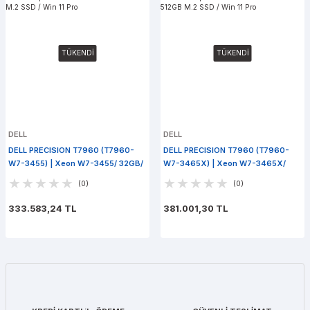
TÜKENDİ
TÜKENDİ
DELL
DELL
DELL PRECISION T7960 (T7960-
DELL PRECISION T7960 (T7960-
W7-3455) | Xeon W7-3455/ 32GB/
W7-3465X) | Xeon W7-3465X/
512GB M.2 SSD / Win 11 Pro
64GB/ 512GB M.2 SSD / Win 11 Pro
(0)
(0)
333.583,24 TL
381.001,30 TL