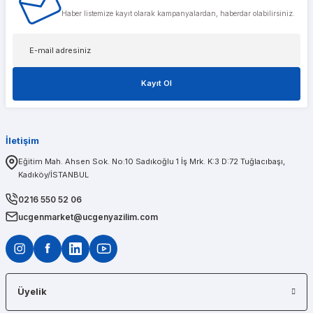
Musterileri ile cok alakali, temsilcileri ise cok nazik ve ilgili
Haber listemize kayıt olarak kampanyalardan, haberdar olabilirsiniz.
Tolga Koç
Kayıt Ol
1 sene önce aldığım t600 ekran kartımda bir problem olduğunu düşünerek kendileri
İletişim
PINAR AĞABEYOĞLU
Eğitim Mah. Ahsen Sok. No:10 Sadıkoğlu 1 İş Mrk. K:3 D:72 Tuğlacıbaşı,
Kadıköy/İSTANBUL
Diğerlerinin fiyat teklifi bile gönderemedikleri kadar kısa bir sürede iş istasyon
0216 550 52 06
ucgenmarket@ucgenyazilim.com
Üyelik