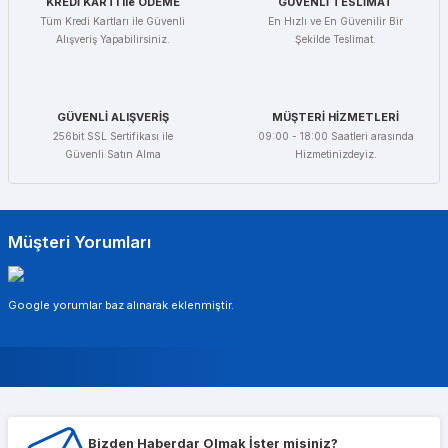
KREDİ KARTI ile ÖDEME
GÜVENLİ TESLİMAT
Tüm Kredi Kartları ile Güvenli
En Hızlı ve En Güvenilir Bir
Alışveriş Yapabilirsiniz.
Şekilde Teslimat.
GÜVENLİ ALIŞVERİŞ
MÜŞTERİ HİZMETLERİ
256bit SSL Sertifikası ile
09:00 - 18:00 Saatleri arasında
Güvenli Satın Alma
Hizmetinizdeyiz.
Müşteri Yorumları
Google yorumlar baz alınarak eklenmiştir.
Murat Gencer
Bizden Haberdar Olmak İster misiniz?