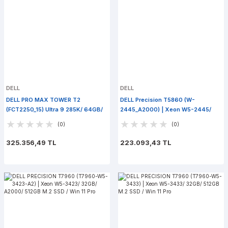
DELL
DELL
DELL PRO MAX TOWER T2
DELL Precision T5860 (W-
(FCT2250_15) Ultra 9 285K/ 64GB/
2445_A2000) | Xeon W5-2445/
RTX 4000 Ada/ 1TB M.2/ Win 11 Pro
32GB/ RTX A2000/ 512GB M.2
(0)
(0)
SSD/ Win 11 Pro
325.356,49 TL
223.093,43 TL