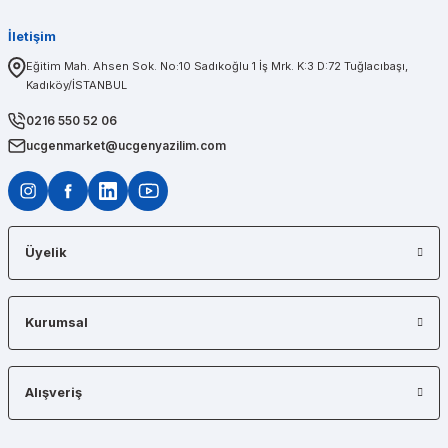
İletişim
PINAR AĞABEYOĞLU
Eğitim Mah. Ahsen Sok. No:10 Sadıkoğlu 1 İş Mrk. K:3 D:72 Tuğlacıbaşı,
Kadıköy/İSTANBUL
Diğerlerinin fiyat teklifi bile gönderemedikleri kadar kısa bir sürede iş istasyon
0216 550 52 06
ucgenmarket@ucgenyazilim.com
Üyelik
Kurumsal
Alışveriş