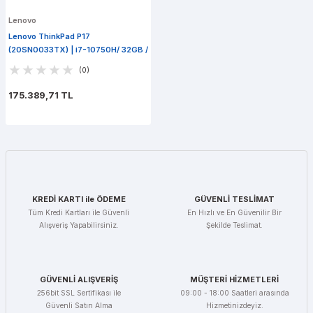
Lenovo
Lenovo ThinkPad P17
(20SN0033TX) | i7-10750H/ 32GB /
RTX3000 / 512GB M.2 SSD / Win 10
(0)
Pro
175.389,71 TL
KREDİ KARTI ile ÖDEME
GÜVENLİ TESLİMAT
Tüm Kredi Kartları ile Güvenli
En Hızlı ve En Güvenilir Bir
Alışveriş Yapabilirsiniz.
Şekilde Teslimat.
GÜVENLİ ALIŞVERİŞ
MÜŞTERİ HİZMETLERİ
256bit SSL Sertifikası ile
09:00 - 18:00 Saatleri arasında
Güvenli Satın Alma
Hizmetinizdeyiz.