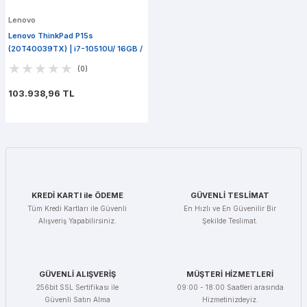
Lenovo
Lenovo ThinkPad P15s
(20T40039TX) | i7-10510U/ 16GB /
P520 / 1TB PCIe SSD / Win 10 Pro
(0)
103.938,96 TL
KREDİ KARTI ile ÖDEME
GÜVENLİ TESLİMAT
Tüm Kredi Kartları ile Güvenli
En Hızlı ve En Güvenilir Bir
Alışveriş Yapabilirsiniz.
Şekilde Teslimat.
GÜVENLİ ALIŞVERİŞ
MÜŞTERİ HİZMETLERİ
256bit SSL Sertifikası ile
09:00 - 18:00 Saatleri arasında
Güvenli Satın Alma
Hizmetinizdeyiz.