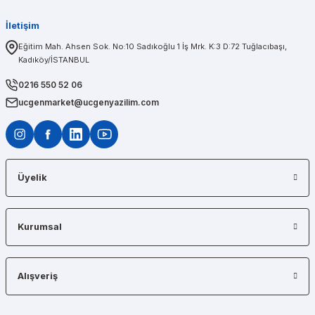
İletişim
PINAR AĞABEYOĞLU
Eğitim Mah. Ahsen Sok. No:10 Sadıkoğlu 1 İş Mrk. K:3 D:72 Tuğlacıbaşı,
Kadıköy/İSTANBUL
Diğerlerinin fiyat teklifi bile gönderemedikleri kadar kısa bir sürede iş istasyon
0216 550 52 06
ucgenmarket@ucgenyazilim.com
Üyelik
Kurumsal
Alışveriş