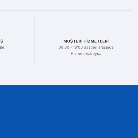
İŞ
MÜŞTERİ HİZMETLERİ
ile
09:00 - 18:00 Saatleri arasında
Hizmetinizdeyiz.