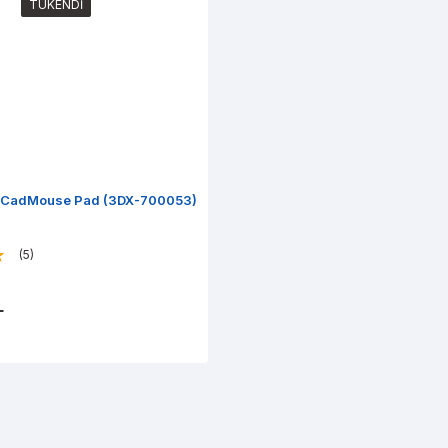
TÜKENDİ
 CadMouse Pad (3DX-700053)
(5)
L