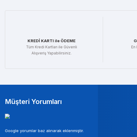
KREDİ KARTI ile ÖDEME
G
Tüm Kredi Kartları ile Güvenli
En 
Alışveriş Yapabilirsiniz.
Müşteri Yorumları
Mura
Google yorumlar baz alınarak eklenmiştir.