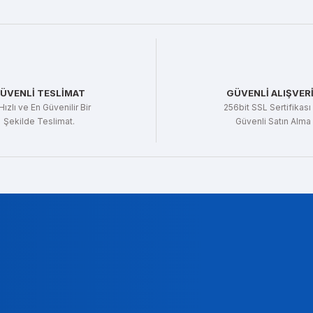
ÜVENLİ TESLİMAT
GÜVENLİ ALIŞVER
Hızlı ve En Güvenilir Bir
256bit SSL Sertifikası 
Şekilde Teslimat.
Güvenli Satın Alma
t Gencer