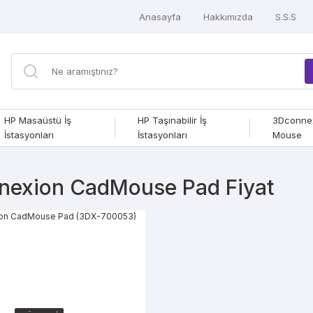
Anasayfa
Hakkımızda
S.S.S
HP Masaüstü İş
HP Taşınabilir İş
3Dconne
İstasyonları
İstasyonları
Mouse
nexion CadMouse Pad Fiyat