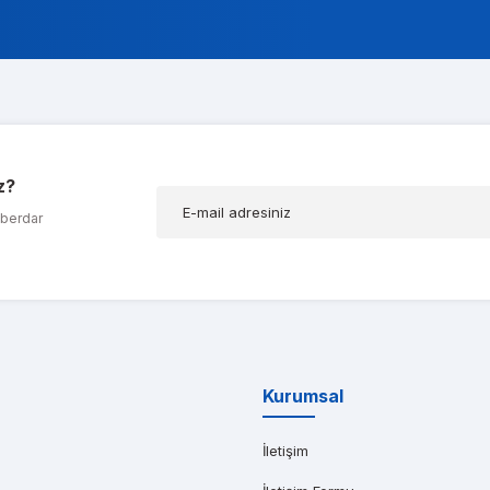
ok alakali, temsilcileri ise cok nazik ve ilgili
a Koç
z?
ığım t600 ekran kartımda bir problem olduğunu düşünerek kendilerine ula
aberdar
AR AĞABEYOĞLU
yat teklifi bile gönderemedikleri kadar kısa bir sürede iş istasyonumu kap
Kurumsal
İletişim