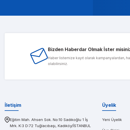
Musterileri ile c
Tolg
Bizden Haberdar Olmak İster misini
1 sene önce ald
Haber listemize kayıt olarak kampanyalardan, h
olabilirsiniz.
PIN
Diğerlerinin fi
İletişim
Üyelik
Eğitim Mah. Ahsen Sok. No:10 Sadıkoğlu 1 İş
Yeni Üyelik
Mrk. K:3 D:72 Tuğlacıbaşı, Kadıköy/İSTANBUL