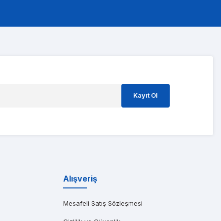
ştım ve süreci o kadar hızlı yönettiler ki 3 gün içinde kart gitti geldi
Kayıt Ol
ıma gönderen başarılı bir Dell distribütörüdür. Özellikle saatler içinde t
Alışveriş
Mesafeli Satış Sözleşmesi