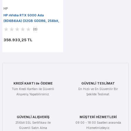
HP
HP nVidia RTX 5000 Ada
(8D6B6AA) (32GB GDDR6, 256bit,
Profesyonel 3D)
(0)
356.933,25 TL
KREDİ KARTI ile ÖDEME
GÜVENLİ TESLİMAT
Tüm Kredi Kartları ile Güvenli
En Hızlı ve En Güvenilir Bir
Alışveriş Yapabilirsiniz.
Şekilde Teslimat.
GÜVENLİ ALIŞVERİŞ
MÜŞTERİ HİZMETLERİ
256bit SSL Sertifikası ile
09:00 - 18:00 Saatleri arasında
Güvenli Satın Alma
Hizmetinizdeyiz.