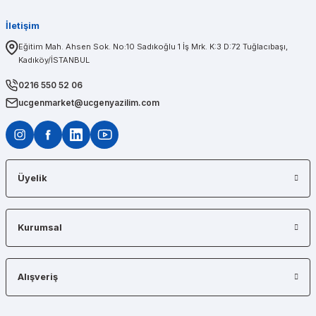
İletişim
PINAR AĞABEYOĞLU
Eğitim Mah. Ahsen Sok. No:10 Sadıkoğlu 1 İş Mrk. K:3 D:72 Tuğlacıbaşı,
Kadıköy/İSTANBUL
Diğerlerinin fiyat teklifi bile gönderemedikleri kadar kısa bir sürede iş istasyon
0216 550 52 06
ucgenmarket@ucgenyazilim.com
Üyelik
Kurumsal
Alışveriş