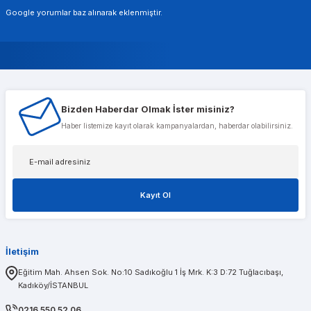
Google yorumlar baz alınarak eklenmiştir.
Murat Gencer
Bizden Haberdar Olmak İster misiniz?
Musterileri ile cok alakali, temsilcileri ise cok nazik ve ilgili
Haber listemize kayıt olarak kampanyalardan, haberdar olabilirsiniz.
Tolga Koç
Kayıt Ol
1 sene önce aldığım t600 ekran kartımda bir problem olduğunu düşünerek kendileri
İletişim
PINAR AĞABEYOĞLU
Eğitim Mah. Ahsen Sok. No:10 Sadıkoğlu 1 İş Mrk. K:3 D:72 Tuğlacıbaşı,
Kadıköy/İSTANBUL
Diğerlerinin fiyat teklifi bile gönderemedikleri kadar kısa bir sürede iş istasyon
0216 550 52 06