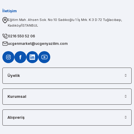
İletişim
PINAR AĞABEYOĞLU
Eğitim Mah. Ahsen Sok. No:10 Sadıkoğlu 1 İş Mrk. K:3 D:72 Tuğlacıbaşı,
Kadıköy/İSTANBUL
Diğerlerinin fiyat teklifi bile gönderemedikleri kadar kısa bir sürede iş istasyon
0216 550 52 06
ucgenmarket@ucgenyazilim.com
Üyelik
Kurumsal
Alışveriş