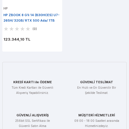
HP
HP ZBOOK 8 G1i 14 (B30HCES) U7-
265H/ 32GB/ RTX 500 Ada/ 1TB
PCIe SSD/ Win 11 Pro
(0)
123.344,10 TL
KREDİ KARTI ile ÖDEME
GÜVENLİ TESLİMAT
Tüm Kredi Kartları ile Güvenli
En Hızlı ve En Güvenilir Bir
Alışveriş Yapabilirsiniz.
Şekilde Teslimat.
GÜVENLİ ALIŞVERİŞ
MÜŞTERİ HİZMETLERİ
256bit SSL Sertifikası ile
09:00 - 18:00 Saatleri arasında
Güvenli Satın Alma
Hizmetinizdeyiz.