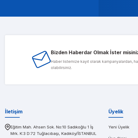
Musterileri ile c
Tolg
Bizden Haberdar Olmak İster misini
1 sene önce ald
Haber listemize kayıt olarak kampanyalardan, h
olabilirsiniz.
PIN
Diğerlerinin fi
İletişim
Üyelik
Eğitim Mah. Ahsen Sok. No:10 Sadıkoğlu 1 İş
Yeni Üyelik
Mrk. K:3 D:72 Tuğlacıbaşı, Kadıköy/İSTANBUL