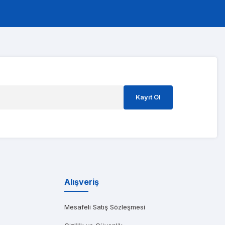
ştım ve süreci o kadar hızlı yönettiler ki 3 gün içinde kart gitti geldi
Kayıt Ol
ıma gönderen başarılı bir Dell distribütörüdür. Özellikle saatler içinde t
Alışveriş
Mesafeli Satış Sözleşmesi