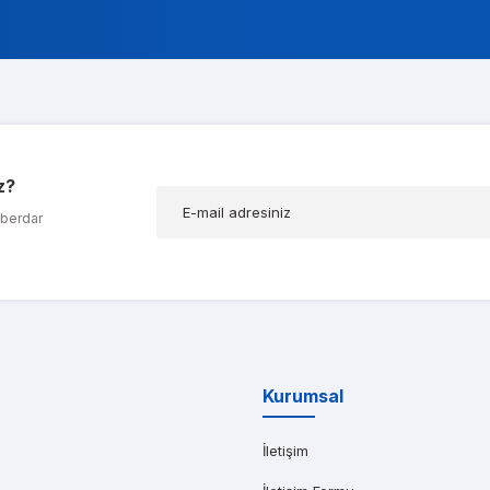
ok alakali, temsilcileri ise cok nazik ve ilgili
a Koç
z?
ığım t600 ekran kartımda bir problem olduğunu düşünerek kendilerine ula
aberdar
AR AĞABEYOĞLU
yat teklifi bile gönderemedikleri kadar kısa bir sürede iş istasyonumu kap
Kurumsal
İletişim