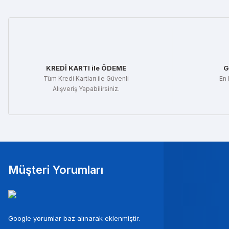
KREDİ KARTI ile ÖDEME
G
Tüm Kredi Kartları ile Güvenli
En 
Alışveriş Yapabilirsiniz.
Müşteri Yorumları
Mura
Google yorumlar baz alınarak eklenmiştir.