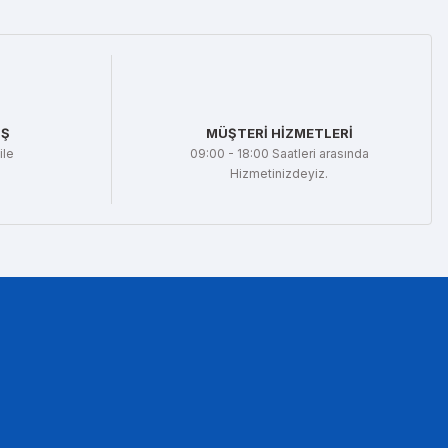
İŞ
MÜŞTERİ HİZMETLERİ
ile
09:00 - 18:00 Saatleri arasında
Hizmetinizdeyiz.