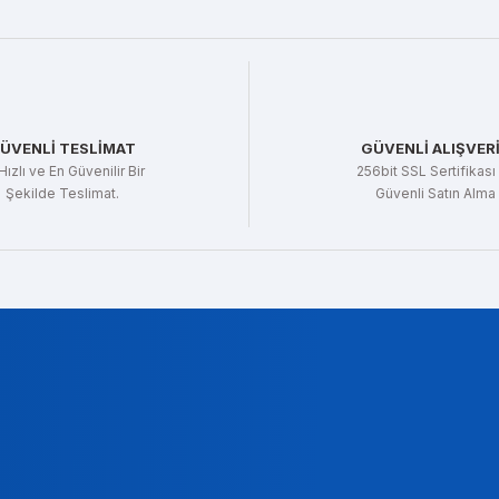
ÜVENLİ TESLİMAT
GÜVENLİ ALIŞVER
Hızlı ve En Güvenilir Bir
256bit SSL Sertifikası 
Şekilde Teslimat.
Güvenli Satın Alma
t Gencer