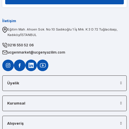
1 sene önce aldığım t600 ekran kartımda bir problem olduğunu düşünerek kendileri
İletişim
PINAR AĞABEYOĞLU
Eğitim Mah. Ahsen Sok. No:10 Sadıkoğlu 1 İş Mrk. K:3 D:72 Tuğlacıbaşı,
Kadıköy/İSTANBUL
Diğerlerinin fiyat teklifi bile gönderemedikleri kadar kısa bir sürede iş istasyon
0216 550 52 06
ucgenmarket@ucgenyazilim.com
Üyelik
Kurumsal
Alışveriş