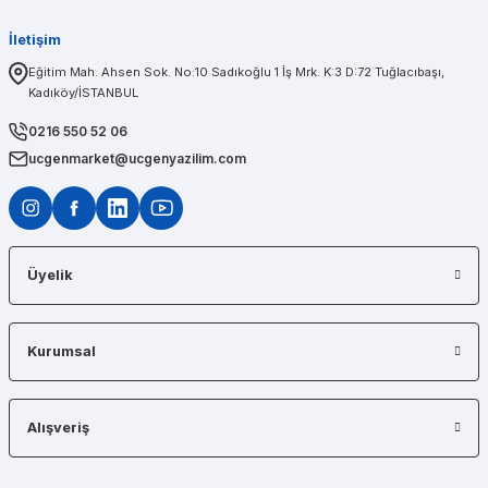
İletişim
PINAR AĞABEYOĞLU
Eğitim Mah. Ahsen Sok. No:10 Sadıkoğlu 1 İş Mrk. K:3 D:72 Tuğlacıbaşı,
Kadıköy/İSTANBUL
Diğerlerinin fiyat teklifi bile gönderemedikleri kadar kısa bir sürede iş istasyon
0216 550 52 06
ucgenmarket@ucgenyazilim.com
Üyelik
Kurumsal
Alışveriş