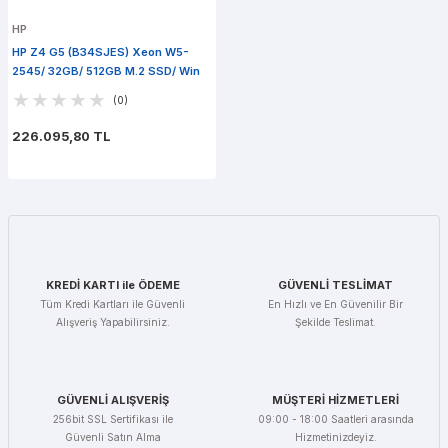
HP
HP Z4 G5 (B34SJES) Xeon W5-
2545/ 32GB/ 512GB M.2 SSD/ Win
11 Pro
(0)
226.095,80 TL
KREDİ KARTI ile ÖDEME
GÜVENLİ TESLİMAT
Tüm Kredi Kartları ile Güvenli
En Hızlı ve En Güvenilir Bir
Alışveriş Yapabilirsiniz.
Şekilde Teslimat.
GÜVENLİ ALIŞVERİŞ
MÜŞTERİ HİZMETLERİ
256bit SSL Sertifikası ile
09:00 - 18:00 Saatleri arasında
Güvenli Satın Alma
Hizmetinizdeyiz.