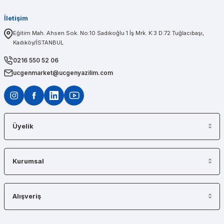
İletişim
PINAR AĞABEYOĞLU
Eğitim Mah. Ahsen Sok. No:10 Sadıkoğlu 1 İş Mrk. K:3 D:72 Tuğlacıbaşı,
Kadıköy/İSTANBUL
Diğerlerinin fiyat teklifi bile gönderemedikleri kadar kısa bir sürede iş istasyon
0216 550 52 06
ucgenmarket@ucgenyazilim.com
Üyelik
Kurumsal
Alışveriş