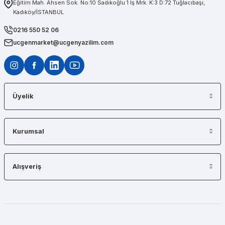
Eğitim Mah. Ahsen Sok. No:10 Sadıkoğlu 1 İş Mrk. K:3 D:72 Tuğlacıbaşı,
Kadıköy/İSTANBUL
Diğerlerinin fiyat teklifi bile gönderemedikleri kadar kısa bir sürede iş istasyon
0216 550 52 06
ucgenmarket@ucgenyazilim.com
Üyelik
Kurumsal
Alışveriş