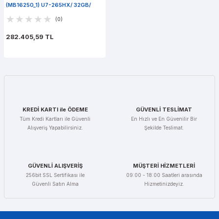
(MB16250_1) U7-265HX/ 32GB/
RTX Pro 3000/ 1TB PCIe SSD/ Win
(0)
11 Pro
282.405,59 TL
KREDİ KARTI ile ÖDEME
GÜVENLİ TESLİMAT
Tüm Kredi Kartları ile Güvenli
En Hızlı ve En Güvenilir Bir
Alışveriş Yapabilirsiniz.
Şekilde Teslimat.
GÜVENLİ ALIŞVERİŞ
MÜŞTERİ HİZMETLERİ
256bit SSL Sertifikası ile
09:00 - 18:00 Saatleri arasında
Güvenli Satın Alma
Hizmetinizdeyiz.