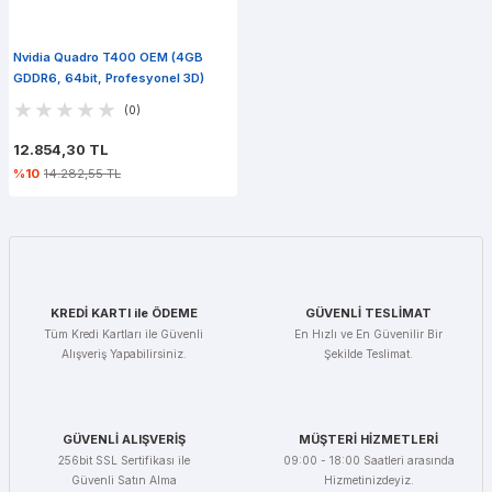
Nvidia Quadro T400 OEM (4GB
GDDR6, 64bit, Profesyonel 3D)
(0)
12.854,30 TL
%10
14.282,55 TL
KREDİ KARTI ile ÖDEME
GÜVENLİ TESLİMAT
Tüm Kredi Kartları ile Güvenli
En Hızlı ve En Güvenilir Bir
Alışveriş Yapabilirsiniz.
Şekilde Teslimat.
GÜVENLİ ALIŞVERİŞ
MÜŞTERİ HİZMETLERİ
256bit SSL Sertifikası ile
09:00 - 18:00 Saatleri arasında
Güvenli Satın Alma
Hizmetinizdeyiz.