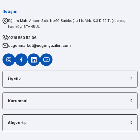
İletişim
PINAR AĞABEYOĞLU
Eğitim Mah. Ahsen Sok. No:10 Sadıkoğlu 1 İş Mrk. K:3 D:72 Tuğlacıbaşı,
Kadıköy/İSTANBUL
Diğerlerinin fiyat teklifi bile gönderemedikleri kadar kısa bir sürede iş istasyon
0216 550 52 06
ucgenmarket@ucgenyazilim.com
Üyelik
Kurumsal
Alışveriş