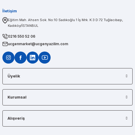
İletişim
PINAR AĞABEYOĞLU
Eğitim Mah. Ahsen Sok. No:10 Sadıkoğlu 1 İş Mrk. K:3 D:72 Tuğlacıbaşı,
Kadıköy/İSTANBUL
Diğerlerinin fiyat teklifi bile gönderemedikleri kadar kısa bir sürede iş istasyon
0216 550 52 06
ucgenmarket@ucgenyazilim.com
Üyelik
Kurumsal
Alışveriş