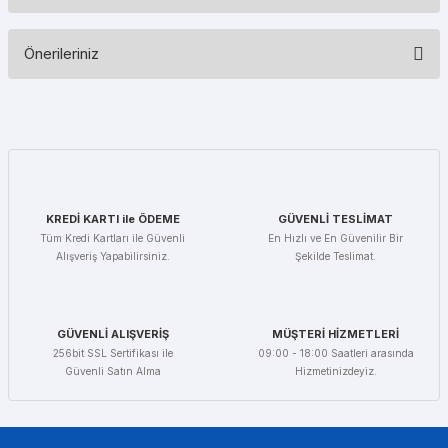
Bu ürüne ilk yorumu siz yapın!
Önerileriniz
Yorum Yaz
Bu ürünün fiyat bilgisi, resim, ürün açıklamalarında ve diğer
konularda yetersiz gördüğünüz noktaları öneri formunu kullanarak
tarafımıza iletebilirsiniz.
Görüş ve önerileriniz için teşekkür ederiz.
Ürün resmi kalitesiz, bozuk veya görüntülenemiyor.
KREDİ KARTI ile ÖDEME
GÜVENLİ TESLİMAT
Ürün açıklamasında eksik bilgiler bulunuyor.
Tüm Kredi Kartları ile Güvenli
En Hızlı ve En Güvenilir Bir
Alışveriş Yapabilirsiniz.
Şekilde Teslimat.
Ürün bilgilerinde hatalar bulunuyor.
Ürün fiyatı diğer sitelerden daha pahalı.
Bu ürüne benzer farklı alternatifler olmalı.
GÜVENLİ ALIŞVERİŞ
MÜŞTERİ HİZMETLERİ
256bit SSL Sertifikası ile
09:00 - 18:00 Saatleri arasında
Güvenli Satın Alma
Hizmetinizdeyiz.