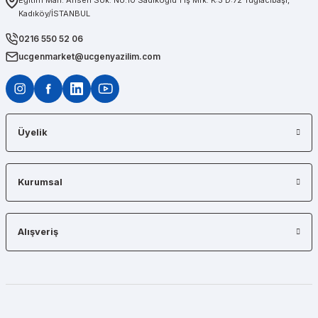
Eğitim Mah. Ahsen Sok. No:10 Sadıkoğlu 1 İş Mrk. K:3 D:72 Tuğlacıbaşı,
Kadıköy/İSTANBUL
Diğerlerinin fiyat teklifi bile gönderemedikleri kadar kısa bir sürede iş istasyon
0216 550 52 06
ucgenmarket@ucgenyazilim.com
Üyelik
Kurumsal
Alışveriş