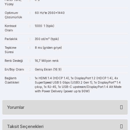
Yüzey
Optimum
:
60 Hz'te 2560x1440
Çözünürlük
Kontrast
:
1000: 1 (tipik)
Oranı
Parlaklık
:
350 cd/m² (tipik)
Tepkime
:
8 ms (griden griye)
Süresi
Renk Desteği
:
16,7 Milyon renk
En/Boy Oranı
:
Geniş Ekran (16:9)
Bağlantı
:
1x HDMI 1.4 (HDCP 1.4), 1x DisplayPort 1.2 (HDCP 1.4), 4x
Özellikleri
SuperSpeed ​​USB 5 Gbps (USB3.2 Gen 1), 1x DisplayPort™ 1.4
çıkışı, 1x RJ-45, 1x USB-C upstream/DisplayPort 1.4 Alt Mode
with Power Delivery (power up to 90W)
Yorumlar
Taksit Seçenekleri