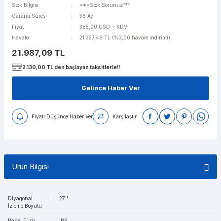
Stok Bilgisi
***Stok Sorunuz***
Garanti Süresi
36 Ay
Fiyat
385,00 USD + KDV
Havale
21.327,48 TL (%3,00 havale indirimi)
21.987,09 TL
2.130,00 TL den başlayan taksitlerle!!
Gelince Haber Ver
Fiyatı Düşünce Haber Ver
Karşılaştır
Ürün Bilgisi
Diyagonal
:
27''
İzleme Boyutu
Panel Türü,
:
IPS