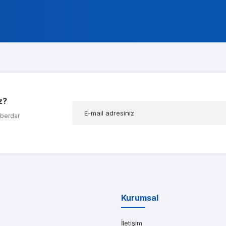
ok alakali, temsilcileri ise cok nazik ve ilgili
a Koç
z?
ığım t600 ekran kartımda bir problem olduğunu düşünerek kendilerine ula
aberdar
AR AĞABEYOĞLU
yat teklifi bile gönderemedikleri kadar kısa bir sürede iş istasyonumu kap
Kurumsal
İletişim