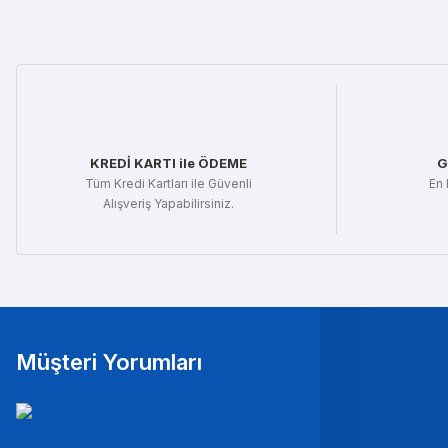
Ürün resmi kalitesiz, bozuk veya görüntülenemiyor.
Ürün açıklamasında eksik bilgiler bulunuyor.
Ürün bilgilerinde hatalar bulunuyor.
Ürün fiyatı diğer sitelerden daha pahalı.
Bu ürüne benzer farklı alternatifler olmalı.
KREDİ KARTI ile ÖDEME
G
Tüm Kredi Kartları ile Güvenli
En 
Alışveriş Yapabilirsiniz.
Müşteri Yorumları
Mura