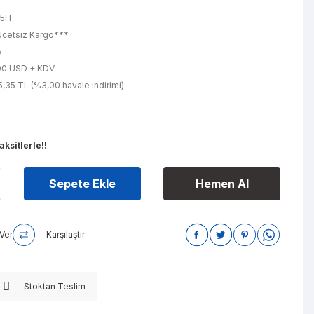
L
25H
cetsiz Kargo***
y
00 USD + KDV
,35 TL (%3,00 havale indirimi)
ksitlerle!!
Sepete Ekle
Hemen Al
Ver
Karşılaştır
Stoktan Teslim