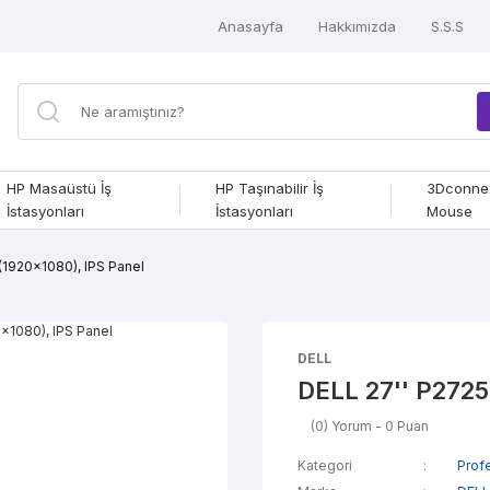
Anasayfa
Hakkımızda
S.S.S
HP Masaüstü İş
HP Taşınabilir İş
3Dconne
İstasyonları
İstasyonları
Mouse
(1920x1080), IPS Panel
DELL
DELL 27'' P2725
(0) Yorum - 0 Puan
Kategori
Prof