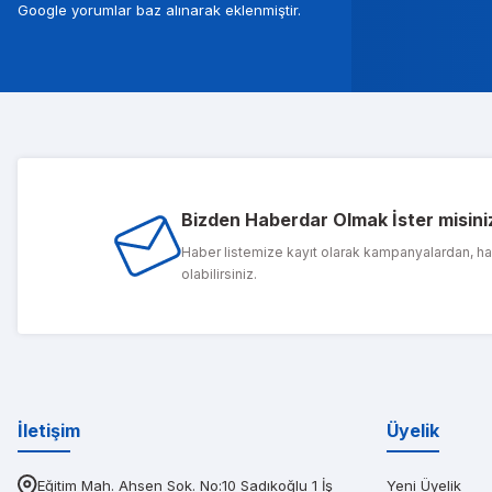
Google yorumlar baz alınarak eklenmiştir.
Musterileri ile c
Tolg
Bizden Haberdar Olmak İster misini
1 sene önce ald
Haber listemize kayıt olarak kampanyalardan, h
olabilirsiniz.
PIN
Diğerlerinin fi
İletişim
Üyelik
Eğitim Mah. Ahsen Sok. No:10 Sadıkoğlu 1 İş
Yeni Üyelik