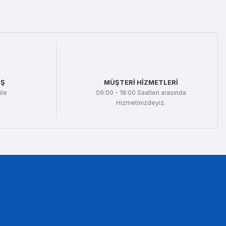
İŞ
MÜŞTERİ HİZMETLERİ
ile
09:00 - 18:00 Saatleri arasında
Hizmetinizdeyiz.