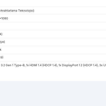
 Anahtarlama Teknolojisi)
0x1080
k)
iye)
k
:9)
 3.2 Gen 1 Type-B, 1x HDMI 1.4 (HDCP 1.4), 1x DisplayPort 1.2 (HDCP 1.4), 3x
r konularda yetersiz gördüğünüz noktaları öneri formunu kullanarak tarafı
Bu ürüne ilk yorumu siz yapın!