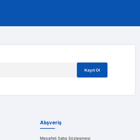
ştım ve süreci o kadar hızlı yönettiler ki 3 gün içinde kart gitti geldi
Kayıt Ol
ıma gönderen başarılı bir Dell distribütörüdür. Özellikle saatler içinde t
Alışveriş
Mesafeli Satış Sözleşmesi