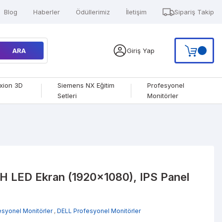
Blog
Haberler
Ödüllerimiz
İletişim
Sipariş Takip
ARA
Giriş Yap
xion 3D
Siemens NX Eğitim
Profesyonel
Setleri
Monitörler
H LED Ekran (1920x1080), IPS Panel
esyonel Monitörler
,
DELL Profesyonel Monitörler