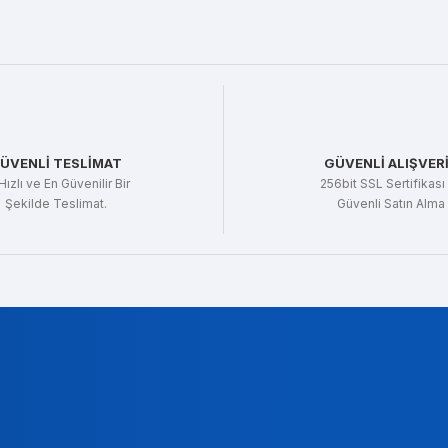
Yorum Yaz
ÜVENLİ TESLİMAT
GÜVENLİ ALIŞVER
Hızlı ve En Güvenilir Bir
256bit SSL Sertifikası 
Şekilde Teslimat.
Güvenli Satın Alma
Gönder
t Gencer