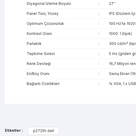
Diyagonal İzleme Boyutu
:
27''
Panel Türü, Yüzey
:
IPS (Düzlem İçi
Optimum Çözünürlük
:
100 Hz'te 192
Kontrast Oranı
:
1000: 1 (tipik)
Parlaklık
:
300 cd/m² (tipi
Tepkime Süresi
:
5 ms (griden gr
Renk Desteği
:
16,7 Milyon ren
En/Boy Oranı
:
Geniş Ekran (16
Bağlantı Özellikleri
:
1x VGA, 1 x USB
Bu ürünün fiyat bilgisi, resim, ürün açıklamalarında ve diğe
Görüş ve önerileriniz için teşekkür ederiz.
Etiketler :
p2725h dell