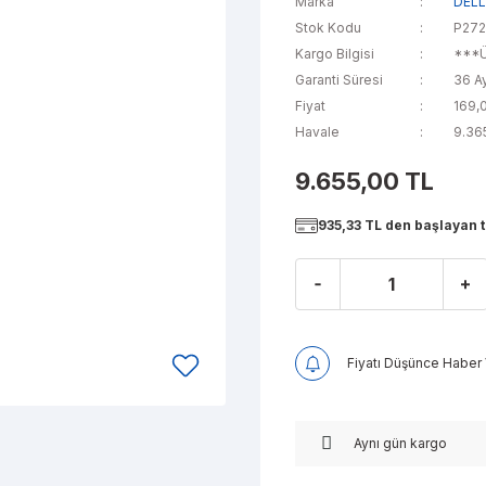
Marka
DEL
Stok Kodu
P27
Kargo Bilgisi
***Ü
Garanti Süresi
36 A
Fiyat
169,
Havale
9.365
9.655,00 TL
935,33 TL den başlayan ta
Fiyatı Düşünce Haber 
Aynı gün kargo