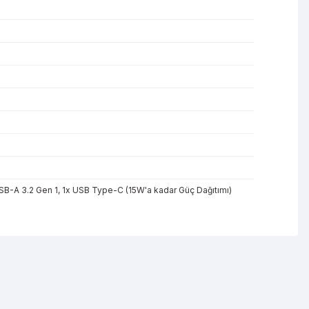
 USB-A 3.2 Gen 1, 1x USB Type-C (15W'a kadar Güç Dağıtımı)
mıza iletebilirsiniz.